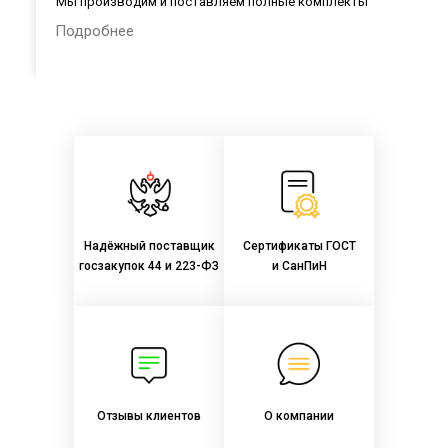
Мы производим и поставляем полные комплекты
лабораторной мебели в общеобразовательные организации
Подробнее
России в соответствии с Приказом Министерства
просвещения РФ № 590 от 23.08.2021 г.:
Надёжный поставщик
Сертификаты ГОСТ
госзакупок 44 и 223-ФЗ
и СанПиН
Отзывы клиентов
О компании