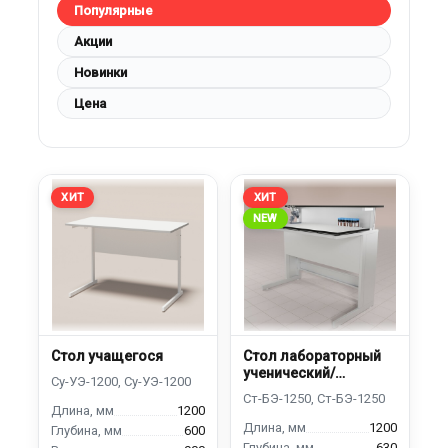
Популярные
Акции
Новинки
Цена
ХИТ
ХИТ
NEW
Стол учащегося
Стол лабораторный
ученический/
учащегося с
выдвижным блоком
1200
1200
600
630