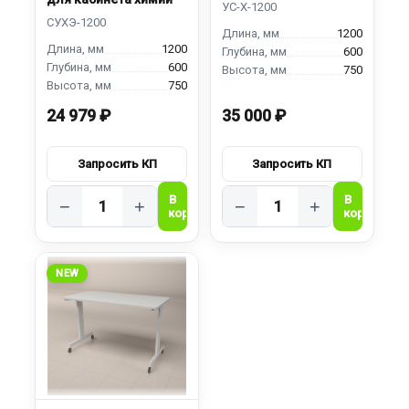
1200
1200
600
600
750
750
24 979 ₽
35 000 ₽
−
+
−
+
NEW