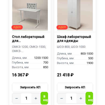
Стол лабораторный
Шкаф лабораторный
для
для одежды
микроскопирования
800-1000
1200-1500
500
700
1900
850
16 367 ₽
21 418 ₽
−
+
−
+