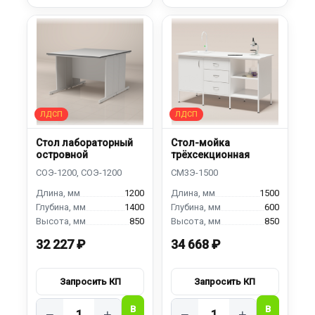
Стол лабораторный
Стол-мойка
островной
трёхсекционная
1200
1500
1400
600
850
850
32 227 ₽
34 668 ₽
−
+
−
+