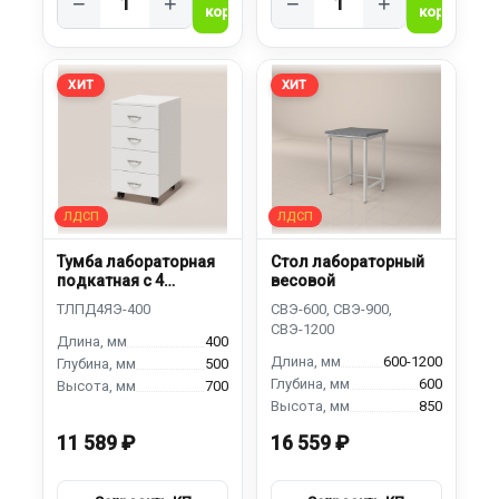
−
+
−
+
ХИТ
ХИТ
Тумба лабораторная
Стол лабораторный
подкатная с 4
весовой
ящиками
400
600-1200
500
600
700
850
11 589 ₽
16 559 ₽