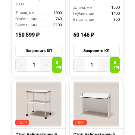
1800
1500
1800
1400
740
850
2100
150 599 ₽
60 146 ₽
−
+
−
+
Стол лабораторный
Стол лабораторный