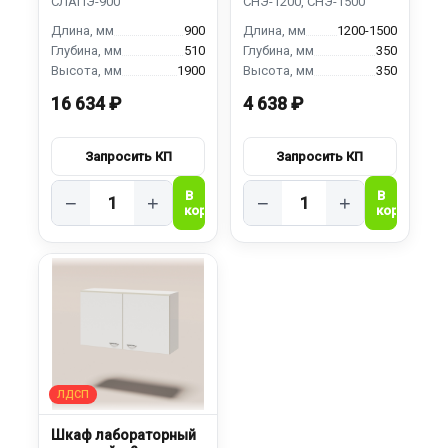
900
1200-1500
510
350
1900
350
16 634 ₽
4 638 ₽
−
+
−
+
Шкаф лабораторный