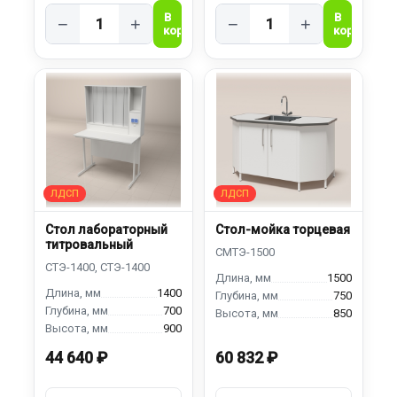
−
+
−
+
Стол лабораторный
Стол-мойка торцевая
титровальный
1500
1400
750
700
850
900
44 640 ₽
60 832 ₽