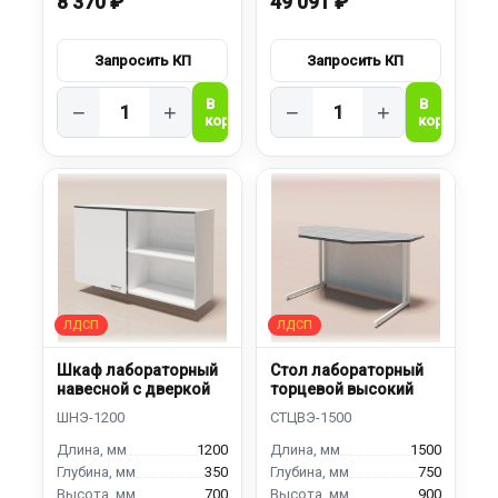
8 370 ₽
49 091 ₽
−
+
−
+
Шкаф лабораторный
Стол лабораторный
навесной с дверкой
торцевой высокий
1200
1500
350
750
700
900