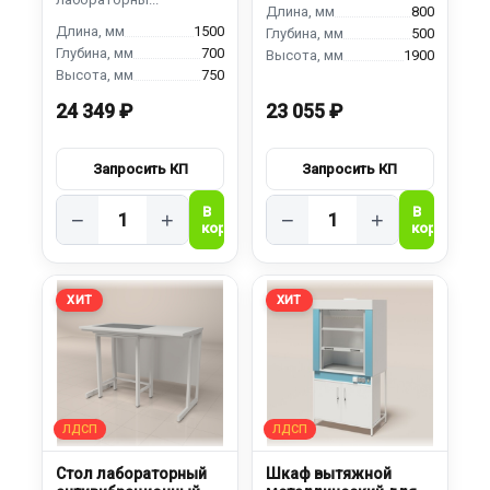
800
1500
500
700
1900
750
24 349 ₽
23 055 ₽
−
+
−
+
ХИТ
ХИТ
Стол лабораторный
Шкаф вытяжной