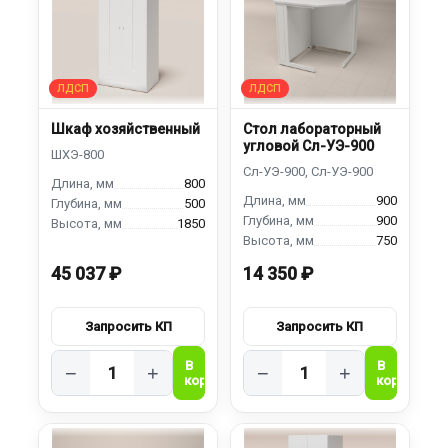
Шкаф хозяйственный
Стол лабораторный
угловой Сл-УЭ-900
800
900
500
900
1850
750
45 037 ₽
14 350 ₽
−
+
−
+