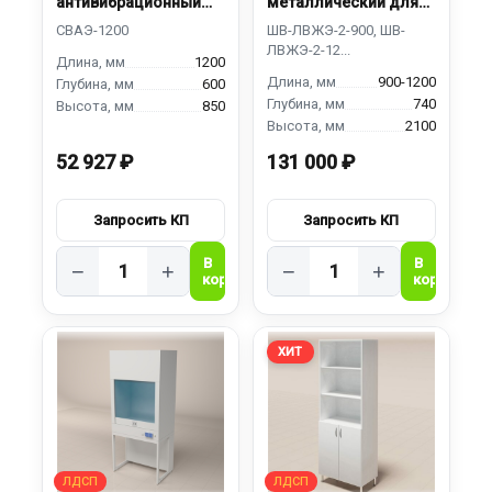
антивибрационный
металлический для
(весовой)
работы с ЛВЖ
1200
900-1200
600
740
850
2100
52 927 ₽
131 000 ₽
−
+
−
+
ХИТ