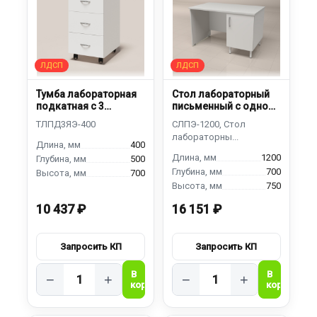
Тумба лабораторная
Стол лабораторный
подкатная с 3
письменный с одной
ящиками
тумбой
400
1200
500
700
700
750
10 437 ₽
16 151 ₽
−
+
−
+