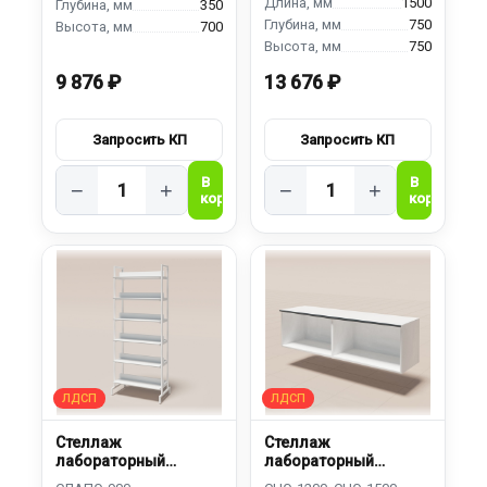
1500
350
750
700
750
9 876 ₽
13 676 ₽
−
+
−
+
Стеллаж
Стеллаж
лабораторный
лабораторный
двусторонний
навесной