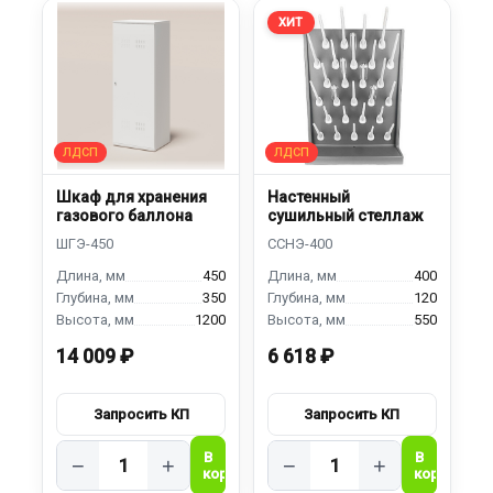
ХИТ
Шкаф для хранения
Настенный
газового баллона
сушильный стеллаж
450
400
350
120
1200
550
14 009 ₽
6 618 ₽
−
+
−
+