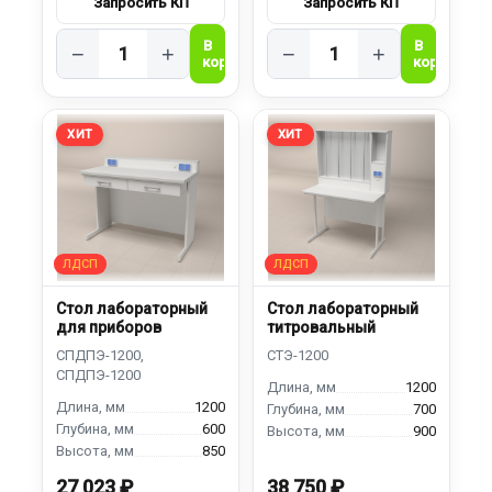
−
+
−
+
ХИТ
ХИТ
Стол лабораторный
Стол лабораторный
для приборов
титровальный
1200
1200
700
600
900
850
27 023 ₽
38 750 ₽