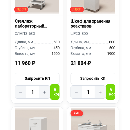
Стеллаж
Шкаф для хранения
лабораторный
реактивов
передвижной
630
800
450
500
1500
1900
11 960 ₽
21 804 ₽
−
+
−
+
ХИТ