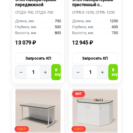
передвижной
пристенный с
бортиком
700
1200
500
600
800
750
13 079 ₽
12 945 ₽
−
+
−
+
ХИТ