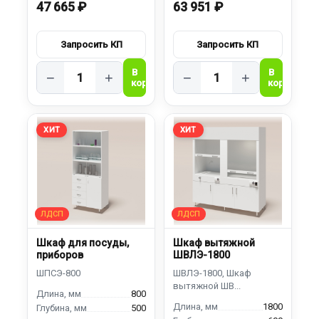
47 665 ₽
63 951 ₽
−
+
−
+
ХИТ
ХИТ
Шкаф для посуды,
Шкаф вытяжной
приборов
ШВЛЭ-1800
800
1800
500