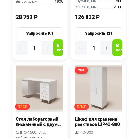
600
1900
2100
28 753 ₽
126 832 ₽
−
+
−
+
ХИТ
Стол лабораторный
Шкаф для хранения
письменный с двумя
реактивов ШР4Э-800
тумбами