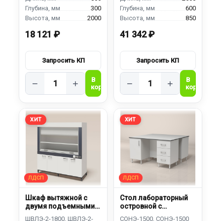
300
600
2000
850
18 121 ₽
41 342 ₽
−
+
−
+
ХИТ
ХИТ
Шкаф вытяжной с
Стол лабораторный
двумя подъемными
островной с
экранами ШВЛЭ-2-
надстройкой, 4 тумбы