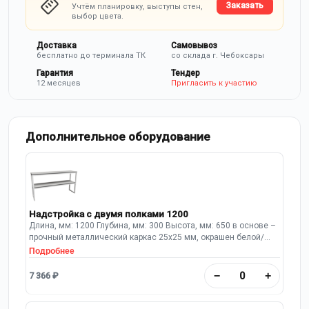
Заказать
Учтём планировку, выступы стен,
выбор цвета.
Доставка
Самовывоз
бесплатно до терминала ТК
со склада г. Чебоксары
Гарантия
Тендер
12 месяцев
Пригласить к участию
Дополнительное оборудование
Надстройка с двумя полками 1200
Длина, мм: 1200 Глубина, мм: 300 Высота, мм: 650 в основе –
прочный металлический каркас 25х25 мм, окрашен белой/
серой полимерной порошковой краской; Полки из ЛДСП
Подробнее
толщиной 16 мм Надстройка имеет 2 полки вариант
исполнения – пристенный или островной.
−
+
7 366 ₽