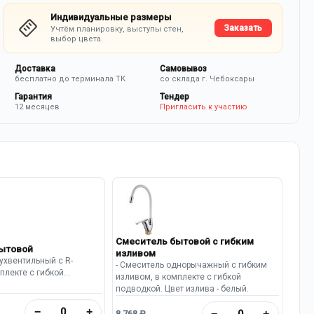
Индивидуальные размеры
Заказать
Учтём планировку, выступы стен,
выбор цвета.
Доставка
Самовывоз
бесплатно до терминала ТК
со склада г. Чебоксары
Гарантия
Тендер
12 месяцев
Пригласить к участию
Смеситель бытовой с гибким
ытовой
изливом
ухвентильный с R-
- Смеситель однорычажный с гибким
плекте с гибкой
изливом, в комплекте с гибкой
рытие - хром. Высота
подводкой. Цвет излива - белый.
−
+
−
+
8 768 ₽