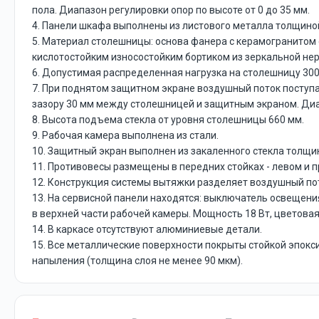
пола. Диапазон регулировки опор по высоте от 0 до 35 мм.
4. Панели шкафа выполнены из листового металла толщиной
5. Материал столешницы: основа фанера с керамогранитом
кислотостойким износостойким бортиком из зеркальной не
6. Допустимая распределенная нагрузка на столешницу 300 
7. При поднятом защитном экране воздушный поток поступ
зазору 30 мм между столешницей и защитным экраном. Диа
8. Высота подъема стекла от уровня столешницы 660 мм.
9. Рабочая камера выполнена из стали.
10. Защитный экран выполнен из закаленного стекла толщи
11. Противовесы размещены в передних стойках - левом и 
12. Конструкция системы вытяжки разделяет воздушный пото
13. На сервисной панели находятся: выключатель освещени
в верхней части рабочей камеры. Мощность 18 Вт, цветовая
14. В каркасе отсутствуют алюминиевые детали.
15. Все металлические поверхности покрыты стойкой эпокс
напыления (толщина слоя не менее 90 мкм).