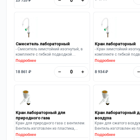
−
+
25 720 ₽
высотой 40 мм.
выполнены из листового металла
толщиной 1 мм, каркас из профильной
стальной трубы 20×20×1,2 мм. Фасады
двойные типа «сэндвич». На каждой
дверке тумбы установлена вертикально
одна металлическая ручка.
Смеситель лабораторный
Кран лабораторный
- Смеситель химстойкий изогнутый, в
- Кран химстойкий изогну
комплекте с гибкой подводкой.
комплекте с гибкой подв
Устойчив к воздействию кислот.
Устойчив к воздействию 
Подробнее
Подробнее
Максимальное рабочее давление: 10
Максимальное рабочее 
Бар.
Бар.
−
+
18 861 ₽
8 934 ₽
Кран лабораторный для
Кран лабораторный д
природного газа
воздуха
Кран для природного газа с вентилем.
Кран для сжатого воздух
Вентиль изготовлен из пластика,
Вентиль изготовлен из п
устойчивого к воздействию кислот.
устойчивого к воздейств
Подробнее
Подробнее
Монтируется на заднюю панель
Монтируется на заднюю 