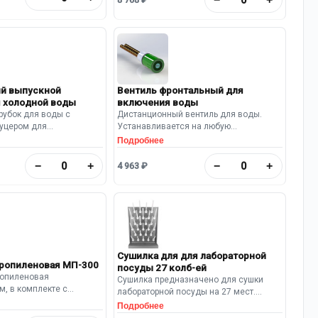
й выпускной
Вентиль фронтальный для
я холодной воды
включения воды
рубок для воды с
Дистанционный вентиль для воды.
уцером для
Устанавливается на любую
 Выполнен из
поверхность в удобном для оператора
Подробнее
ой порошковой краской.
месте. Обычно используется в
комплекте с Выпускным патрубком.
−
+
−
+
4 963 ₽
Материал изготовления корпуса –
латунь. Трубки для подключения
медные, диаметром 10 мм. Вентиль
имеет химически стойкое эпоксидно-
полимерное покрытие.
Сушилка для для лабораторной
ропиленовая МП-300
посуды 27 колб-ей
ропиленовая
Сушилка предназначено для сушки
м, в комплекте с
лабораторной посуды на 27 мест.
рошлангом. Внутренний
Материал: полипропилен. Цвет: серый.
Подробнее
50х100х150 мм
Размеры: 400х110х555 Имеется