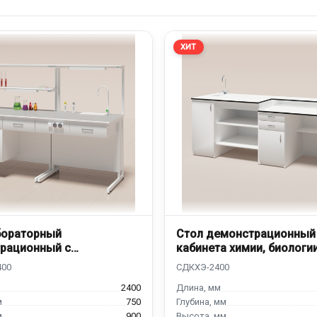
ХИТ
бораторный
Стол демонстрационный
рационный с
кабинета химии, биологи
йкой
СДКХЭ-2400
2400
750
900