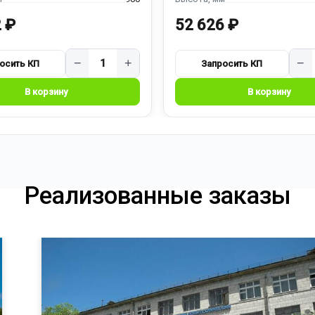
 ₽
52 626 ₽
−
+
−
Реализованные заказы