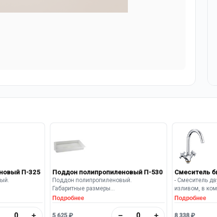
новый П-325
Поддон полипропиленовый П-530
Смеситель б
ый.
Поддон полипропиленовый.
- Смеситель дв
Габаритные размеры
изливом, в ком
: 325×265×40
(Длина×Глубина×Высота): 530×325×65
подводкой. Пок
Подробнее
Подробнее
илен белого
мм. Материал: полипропилен белого
317 мм
дона бортики
цвета. По периметру поддона бортики
−
+
−
+
5 625 ₽
8 338 ₽