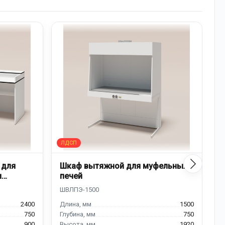
 для
Шкаф вытяжной для муфельных
Д
и
печей
к
2400
1500
750
750
900
1920