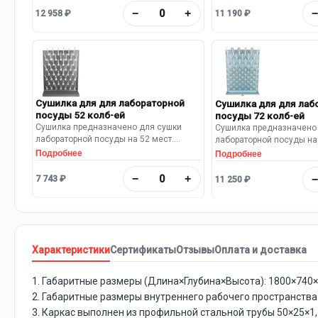
вытяжной камеры шкафа. Длина
вытяжной камеры шкафа
−
+
12 958 ₽
11 190 ₽
выпуска: 95 мм.
выпуска: 95 мм.
Сушилка для для лабораторной
Сушилка для для лаб
посуды 52 колб-ей
посуды 72 колб-ей
Сушилка предназначено для сушки
Сушилка предназначено
лабораторной посуды на 52 мест.
лабораторной посуды на 
Материал: полипропилен. Цвет: серый
Материал: полипропилен.
Подробнее
Подробнее
Размеры: 550х120х700 мм Имеется
голубой. Размеры: 450х6
полипропиленовый поддон.
Имеется полипропилено
−
+
7 743 ₽
11 250 ₽
Предусмотрен шланг для слива воды.
Предусмотрен шланг для
Характеристики
Сертификаты
Отзывы
Оплата и доставка
1. Габаритные размеры (Длина×Глубина×Высота): 1800×740×
2. Габаритные размеры внутреннего рабочего пространства
3. Каркас выполнен из профильной стальной трубы 50×25×1