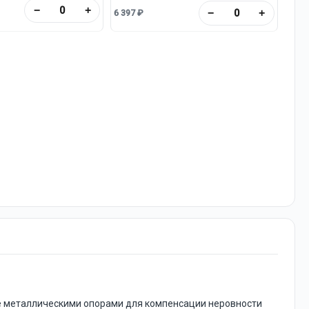
−
+
полипропиленовый поддон.
−
+
6 397 ₽
Предусмотрен шланг для слива воды.
оте металлическими опорами для компенсации неровности