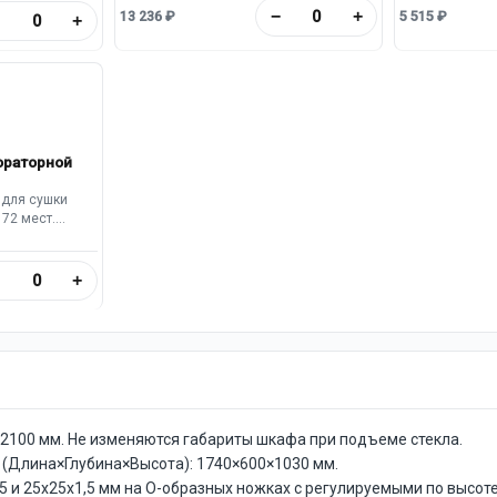
Максимальный уровень шума: 59 дБА.
−
+
13 236 ₽
5 515 ₽
. Длина
−
+
Максимальный объемный
расход(производительность): 920 м³/ч.
Диаметр фланца для установки 200 мм.
ораторной
 для сушки
72 мест.
 Цвет:
30х110 мм.
вый поддон.
−
+
 слива воды.
2100 мм. Не изменяются габариты шкафа при подъеме стекла.
 (Длина×Глубина×Высота): 1740×600×1030 мм.
,5 и 25х25х1,5 мм на О-образных ножках с регулируемыми по выс