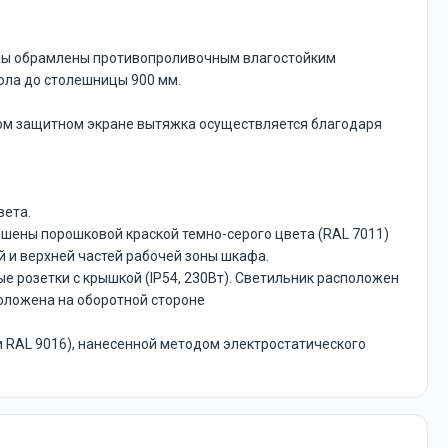
ницы обрамлены противопроливочным влагостойким
ола до столешницы 900 мм.
ном защитном экране вытяжка осуществляется благодаря
вета.
ашены порошковой краской темно-серого цвета (RAL 7011)
й и верхней частей рабочей зоны шкафа.
 розетки с крышкой (IP54, 230Вт). Светильник расположен
положена на оборотной стороне
и RAL 9016), нанесенной методом электростатического