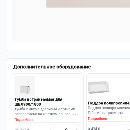
Дополнительное оборудование
Тумба встраиваемая для
Поддон полипропиле
ШВЛ900/1800
Поддон полипропиленов
Тумба с двумя дверками и полками
Габаритные размеры
расположена на жестком основании.
(Длина×Глубина×Высота)
Подробнее
Габаритные размеры
Подробнее
мм. Материал: полипроп
(Длина×Глубина×Высота): 845х500х635
цвета. По периметру под
3 474 ₽
мм. Панели тумбы и фасады