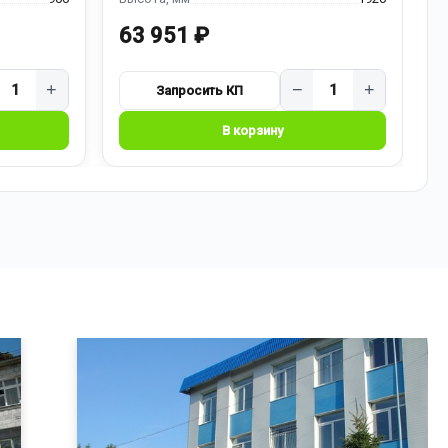
63 951 ₽
7
+
−
+