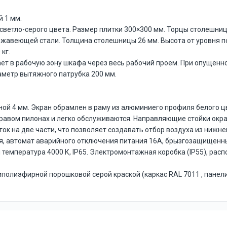
 1 мм.
 светло-серого цвета. Размер плитки 300×300 мм. Торцы столеш
ржавеющей стали. Толщина столешницы 26 мм. Высота от уровня п
кг.
ает в рабочую зону шкафа через весь рабочий проем. При опущен
метр вытяжного патрубка 200 мм.
ной 4 мм. Экран обрамлен в раму из алюминиего профиля белого ц
правом пилонах и легко обслуживаются. Направляющие стойки окр
к на две части, что позволяет создавать отбор воздуха из нижне
я, автомат аварийного отключения питания 16А, брызгозащищенные
 температура 4000 К, IP65. Электромонтажная коробка (IP55), рас
иполиэфирной порошковой серой краской (каркас RAL 7011 , панел