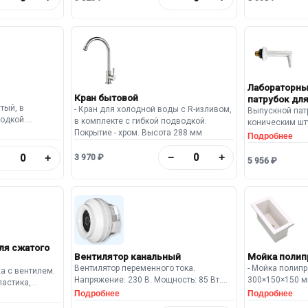
высотой 65 мм.
Лабораторны
Кран бытовой
патрубок дл
тый, в
- Кран для холодной воды с R-изливом,
Выпускной пат
одкой.
в комплекте с гибкой подводкой.
коническим шт
кислот.
Покрытие - хром. Высота 288 мм
подключения шлангов.
Подробнее
давление: 10
латуни, покрыт
−
+
−
+
3 970 ₽
5 956 ₽
ля сжатого
Вентилятор канальный
Мойка полип
Вентилятор переменного тока.
- Мойка полип
а с вентилем.
Напряжение: 230 В. Мощность: 85 Вт.
300×150×150 м
ластика,
Использование в температурном
сифоном и гоф
Подробнее
Подробнее
ию кислот.
диапазоне от -15 °C до +60 °C.
размер чаши 2
панель