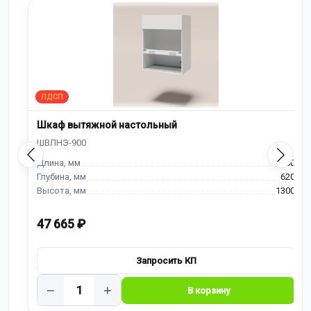
Шкаф вытяжной настольный
900
620
1300
47 665 ₽
−
+