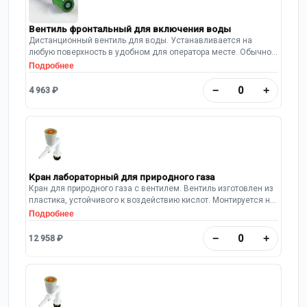
Вентиль фронтальный для включения воды
Дистанционный вентиль для воды. Устанавливается на
любую поверхность в удобном для оператора месте. Обычно
используется в комплекте с Выпускным патрубком. Материал
Подробнее
изготовления корпуса – латунь. Трубки для подключения
медные, диаметром 10 мм. Вентиль имеет химически стойкое
−
+
4 963 ₽
эпоксидно-полимерное покрытие.
Кран лабораторный для природного газа
Кран для природного газа с вентилем. Вентиль изготовлен из
пластика, устойчивого к воздействию кислот. Монтируется на
заднюю панель вытяжной камеры шкафа. Длина выпуска: 95
Подробнее
мм.
−
+
12 958 ₽