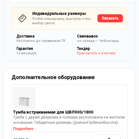
Индивидуальные размеры
Заказать
Учтём планировку, выступы стен,
выбор цвета.
Доставка
Самовывоз
бесплатно до терминала ТК
со склада г. Чебоксары
Гарантия
Тендер
12 месяцев
Пригласить к участию
Дополнительное оборудование
Тумба встраиваемая для ШВЛ900/1800
Тумба с двумя дверками и полками расположена на жестком
основании. Габаритные размеры (Длина×Глубина×Высота):
845х500х635 мм. Панели тумбы и фасады выполнены из
Подробнее
листового металла толщиной 1 мм, каркас из профильной
стальной трубы 20×20×1,2 мм. Фасады двойные типа