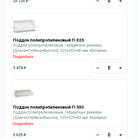
−
+
25 720 ₽
«сэндвич». На каждой дверке тумбы установлена
вертикально одна металлическая ручка.
Поддон полипропиленовый П-325
Поддон полипропиленовый. Габаритные размеры
(Длина×Глубина×Высота): 325×265×40 мм. Материал:
полипропилен белого цвета. По периметру поддона бортики
Подробнее
высотой 40 мм.
−
+
3 474 ₽
Поддон полипропиленовый П-530
Поддон полипропиленовый. Габаритные размеры
(Длина×Глубина×Высота): 530×325×65 мм. Материал:
полипропилен белого цвета. По периметру поддона бортики
Подробнее
высотой 65 мм.
−
+
5 625 ₽