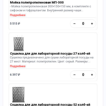
Мойка полипропиленовая МП-300
- Мойка полипропиленовая 300×150×150 мм, в комплекте с
сифоном и гофрошлангом. Внутренний размер чаши
250х100х150 мм
Подробнее
−
+
5 515 ₽
Сушилка для для лабораторной посуды 27 колб-ей
Сушилка предназначено для сушки лабораторной посуды на
27 мест. Материал: полипропилен. Цвет: серый. Размеры:
400х110х555 Имеется полипропиленовый поддон.
Подробнее
Предусмотрен шланг для слива воды.
−
+
6 397 ₽
Сушилка для для лабораторной посуды 52 колб-ей