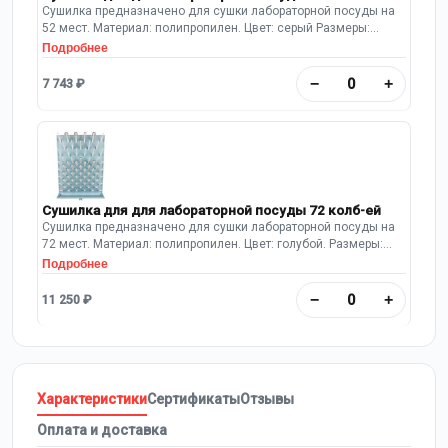
Сушилка предназначено для сушки лабораторной посуды на
52 мест. Материал: полипропилен. Цвет: серый Размеры:
550х120х700 мм Имеется полипропиленовый поддон.
Подробнее
Предусмотрен шланг для слива воды.
−
+
7 743 ₽
Сушилка для для лабораторной посуды 72 колб-ей
Сушилка предназначено для сушки лабораторной посуды на
72 мест. Материал: полипропилен. Цвет: голубой. Размеры:
450х630х110 мм. Имеется полипропиленовый поддон.
Подробнее
Предусмотрен шланг для слива воды.
−
+
11 250 ₽
Характеристики
Сертификаты
Отзывы
Оплата и доставка