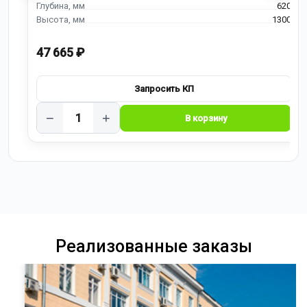
620
1300
47 665 ₽
−
+
Реализованные заказы