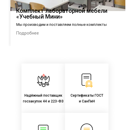
Комплект лабораторной мебели
«Учебный Мини»
Мы производим и поставляем полные комплекты
лабораторной мебели в общеобразовательные организации
Подробнее
России в соответствии с Приказом Министерства
просвещения РФ № 590 от 23.08.2021 г.:
Надёжный поставщик
Сертификаты ГОСТ
госзакупок 44 и 223-ФЗ
и СанПиН