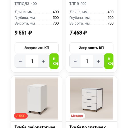
и ящиком
400
400
500
500
700
700
9 551 ₽
7 468 ₽
−
+
−
+
Тумба лабораторная
Тумба подкатная с