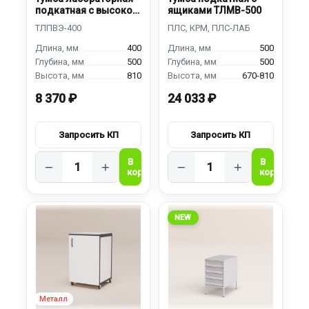
подкатная с высокой
ящиками ТЛМВ-500
дверкой
400
500
500
500
810
670-810
8 370 ₽
24 033 ₽
−
+
−
+
NEW