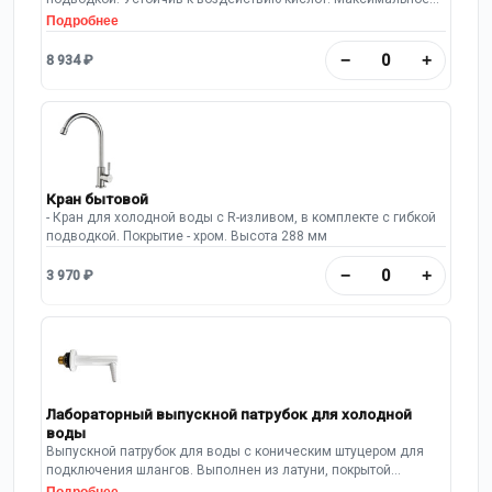
рабочее давление: 10 Бар.
Подробнее
−
+
8 934 ₽
Кран бытовой
- Кран для холодной воды с R-изливом, в комплекте с гибкой
подводкой. Покрытие - хром. Высота 288 мм
−
+
3 970 ₽
Лабораторный выпускной патрубок для холодной
воды
Выпускной патрубок для воды с коническим штуцером для
подключения шлангов. Выполнен из латуни, покрытой
порошковой краской.