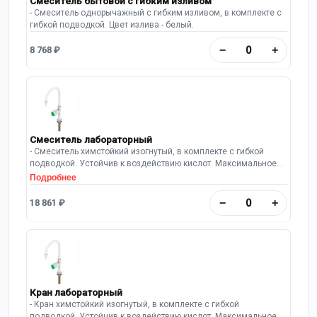
Смеситель бытовой с гибким изливом
- Смеситель однорычажный с гибким изливом, в комплекте с
гибкой подводкой. Цвет излива - белый.
−
+
8 768 ₽
Смеситель лабораторный
- Смеситель химстойкий изогнутый, в комплекте с гибкой
подводкой. Устойчив к воздействию кислот. Максимальное
рабочее давление: 10 Бар.
Подробнее
−
+
18 861 ₽
Кран лабораторный
- Кран химстойкий изогнутый, в комплекте с гибкой
подводкой. Устойчив к воздействию кислот. Максимальное