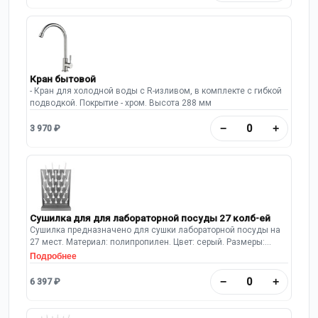
Кран бытовой
- Кран для холодной воды с R-изливом, в комплекте с гибкой
подводкой. Покрытие - хром. Высота 288 мм
−
+
3 970 ₽
Сушилка для для лабораторной посуды 27 колб-ей
Сушилка предназначено для сушки лабораторной посуды на
27 мест. Материал: полипропилен. Цвет: серый. Размеры:
400х110х555 Имеется полипропиленовый поддон.
Подробнее
Предусмотрен шланг для слива воды.
−
+
6 397 ₽