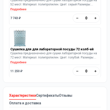
Сушилка предназначено для сушки лабораторной посуды на
52 мест. Материал: полипропилен. Цвет: серый Размеры:
550х120х700 мм Имеется полипропиленовый поддон.
Подробнее
Предусмотрен шланг для слива воды.
−
+
7 743 ₽
Сушилка для для лабораторной посуды 72 колб-ей
Сушилка предназначено для сушки лабораторной посуды на
72 мест. Материал: полипропилен. Цвет: голубой. Размеры:
450х630х110 мм. Имеется полипропиленовый поддон.
Подробнее
Предусмотрен шланг для слива воды.
−
+
11 250 ₽
Характеристики
Сертификаты
Отзывы
Оплата и доставка