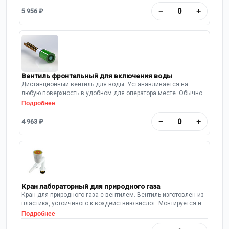
−
+
5 956 ₽
Вентиль фронтальный для включения воды
Дистанционный вентиль для воды. Устанавливается на
любую поверхность в удобном для оператора месте. Обычно
используется в комплекте с Выпускным патрубком. Материал
Подробнее
изготовления корпуса – латунь. Трубки для подключения
медные, диаметром 10 мм. Вентиль имеет химически стойкое
−
+
4 963 ₽
эпоксидно-полимерное покрытие.
Кран лабораторный для природного газа
Кран для природного газа с вентилем. Вентиль изготовлен из
пластика, устойчивого к воздействию кислот. Монтируется на
заднюю панель вытяжной камеры шкафа. Длина выпуска: 95
Подробнее
мм.