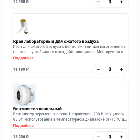
−
+
12 958 ₽
Кран лабораторный для сжатого воздуха
Кран для сжатого воздуха с вентилем. Вентиль изготовлен из
пластика, устойчивого к воздействию кислот. Монтируется на
заднюю панель вытяжной камеры шкафа. Длина выпуска: 95
Подробнее
мм.
−
+
11 190 ₽
Вентилятор канальный
Вентилятор переменного тока. Напряжение: 230 В. Мощность:
85 Вт. Использование в температурном диапазоне от -15 °C до
+60 °C. Максимальный уровень шума: 59 дБА. Максимальный
Подробнее
объемный расход(производительность): 920 м³/ч. Диаметр
фланца для установки 200 мм.
−
+
13 236 ₽