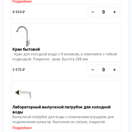
рабочее давление: 10 Бар.
Подробнее
−
+
8 934 ₽
Кран бытовой
- Кран для холодной воды с R-изливом, в комплекте с гибкой
подводкой. Покрытие - хром. Высота 288 мм
−
+
3 970 ₽
Лабораторный выпускной патрубок для холодной
воды
Выпускной патрубок для воды с коническим штуцером для
подключения шлангов. Выполнен из латуни, покрытой
порошковой краской.
Подробнее