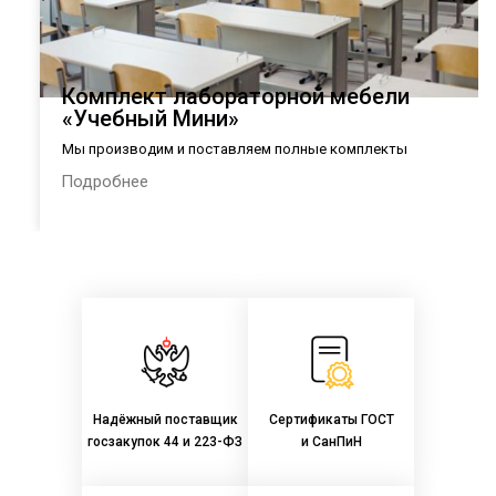
Комплект лабораторной мебели
«Учебный Мини»
Мы производим и поставляем полные комплекты
лабораторной мебели в общеобразовательные организации
Подробнее
России в соответствии с Приказом Министерства
просвещения РФ № 590 от 23.08.2021 г.:
Надёжный поставщик
Сертификаты ГОСТ
госзакупок 44 и 223-ФЗ
и СанПиН