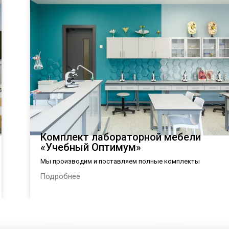
Комплект лабораторной мебели
«Учебный Оптимум»
Мы производим и поставляем полные комплекты
лабораторной мебели в общеобразовательные
Подробнее
организации России в соответствии с Приказом
Министерства просвещения РФ № 590 от 23.08.2021 г.: