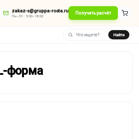
zakaz-s@gruppa-rosta.ru
Получить расчёт
Пн–Пт · 9:00–18:00
Найти
L-форма