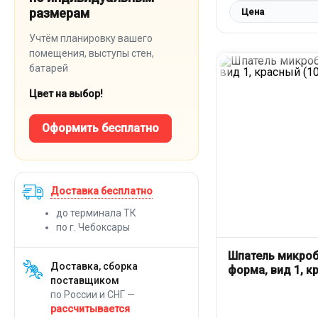
размерам
Цена
Учтём планировку вашего
помещения, выступы стен,
батарей
Цвет на выбор!
Оформить бесплатно
Доставка бесплатно
до терминала ТК
по г. Чебоксары
Шпатель микроб
Доставка, сборка
форма, вид 1, к
поставщиком
по России и СНГ —
рассчитывается