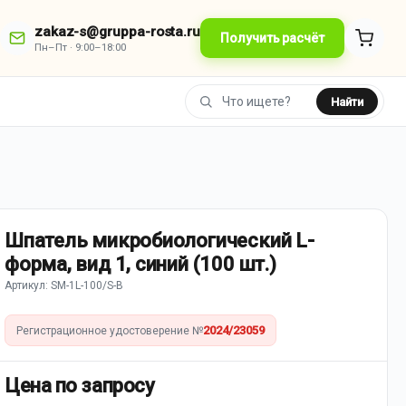
zakaz-s@gruppa-rosta.ru
Получить расчёт
Пн–Пт · 9:00–18:00
Найти
Шпатель микробиологический L-
форма, вид 1, синий (100 шт.)
Артикул: SM-1L-100/S-В
2024/23059
Регистрационное удостоверение №
Цена по запросу