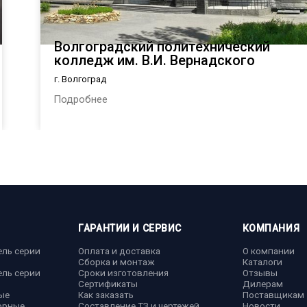
Волгоградский политехнический
колледж им. В.И. Вернадского
г. Волгоград
Подробнее
ГАРАНТИИ И СЕРВИС
КОМПАНИЯ
ель серии
Оплата и доставка
О компании
Сборка и монтаж
Каталоги
ель серии
Сроки изготовления
Отзывы
Сертификаты
Дилерам
ые
Как заказать
Поставщикам
орные
Составление ТЗ и чертежей
Новости