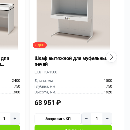
 для
Шкаф вытяжной для муфельных
Д
и
печей
к
2400
1500
750
750
900
1920
63 951 ₽
7
+
−
+