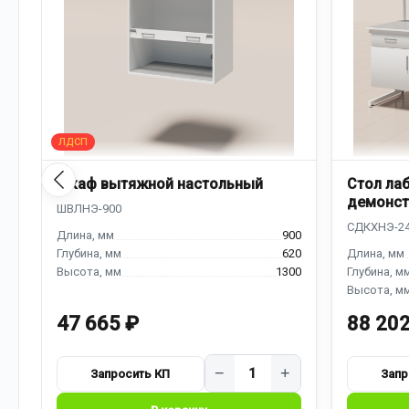
Шкаф вытяжной настольный
Стол ла
демонст
надстро
900
620
1300
47 665 ₽
88 202
−
+