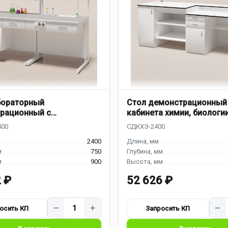
бораторный
Стол демонстрационный
рационный с
кабинета химии, биологи
йкой
СДКХЭ-2400
2400
750
900
 ₽
52 626 ₽
−
+
−