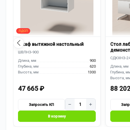
Шкаф вытяжной настольный
Стол ла
демонст
надстро
900
620
1300
47 665 ₽
88 202
−
+