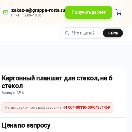
zakaz-s@gruppa-rosta.ru
Получить расчёт
Пн–Пт · 9:00–18:00
Найти
Картонный планшет для стекол, на 6
стекол
Артикул: СР-6
Г004-00110-00/04351469
Регистрационное удостоверение №
Цена по запросу