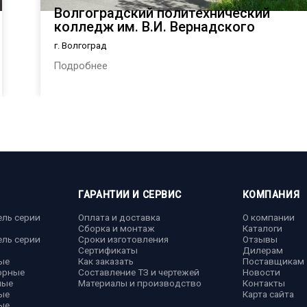
Волгоградский политехнический
колледж им. В.И. Вернадского
г. Волгоград
Подробнее
ГАРАНТИИ И СЕРВИС
КОМПАНИЯ
ель серии
Оплата и доставка
О компании
Сборка и монтаж
Каталоги
ель серии
Сроки изготовления
Отзывы
Сертификаты
Дилерам
ые
Как заказать
Поставщикам
орные
Составление ТЗ и чертежей
Новости
ные
Материалы и производство
Контакты
ые
Карта сайта
ые