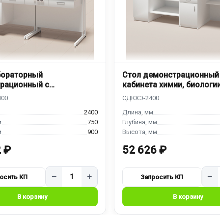
бораторный
Стол демонстрационный
рационный с
кабинета химии, биологи
йкой
СДКХЭ-2400
2400
750
900
 ₽
52 626 ₽
−
+
−