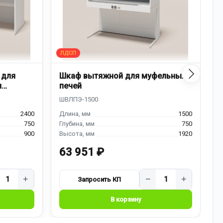
 для
Шкаф вытяжной для муфельных
Д
и
печей
к
2400
1500
750
750
900
1920
63 951 ₽
7
+
−
+