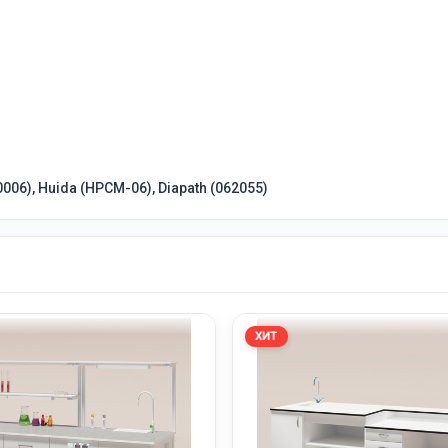
0006), Huida (НРСМ-06), Diapath
(062055)
ХИТ