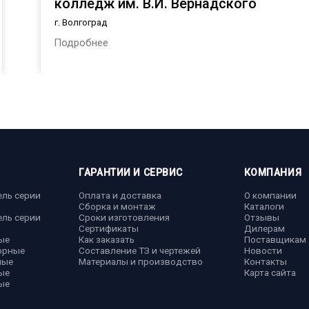
колледж им. В.И. Вернадского
г. Волгоград
Подробнее
ГАРАНТИИ И СЕРВИС
КОМПАНИЯ
ель серии
Оплата и доставка
О компании
Сборка и монтаж
Каталоги
ель серии
Сроки изготовления
Отзывы
Сертификаты
Дилерам
ые
Как заказать
Поставщикам
орные
Составление ТЗ и чертежей
Новости
ные
Материалы и производство
Контакты
ые
Карта сайта
ые