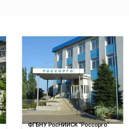
ФГБНУ РосНИИСК "Россорго"