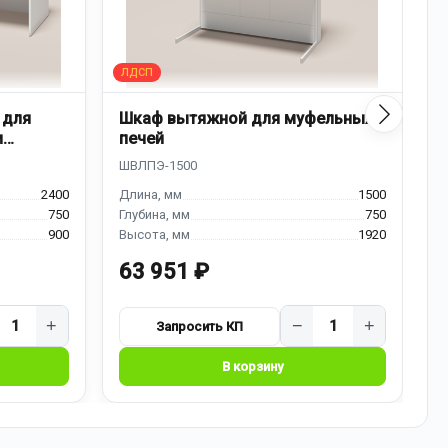
 для
Шкаф вытяжной для муфельных
Д
и
печей
к
2400
1500
750
750
900
1920
63 951 ₽
7
+
−
+