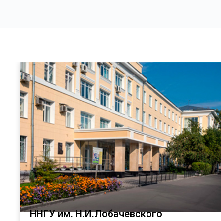
ННГУ им. Н.И.Лобачевского