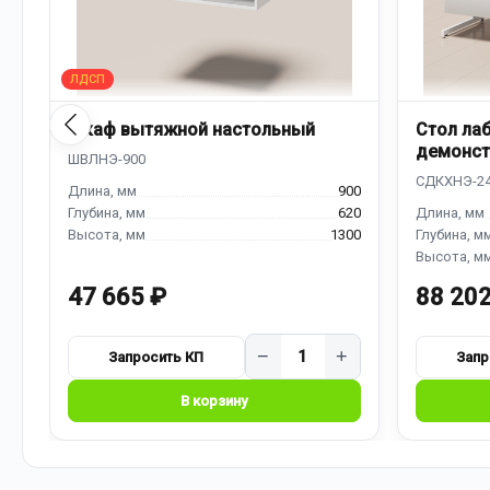
Шкаф вытяжной настольный
Стол ла
демонст
надстро
900
620
1300
47 665 ₽
88 202
−
+