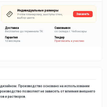
Индивидуальные размеры
Заказать
Учтём планировку, выступы стен,
выбор цвета.
Доставка
Самовывоз
бесплатно до терминала ТК
со склада г. Чебоксары
Гарантия
Тендер
12 месяцев
Пригласить к участию
дизайном. Производство основано на использовании
роизводство позволяет не зависеть от влияния внешнего
ов и растворов.