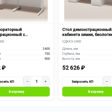
бораторный
Стол демонстрационный
рационный с
кабинета химии, биологи
йкой
СДКХЭ-2400
2400
750
900
 ₽
52 626 ₽
−
+
−