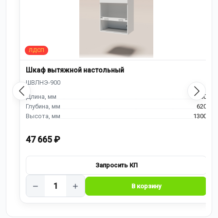
Шкаф вытяжной настольный
900
620
1300
47 665 ₽
−
+