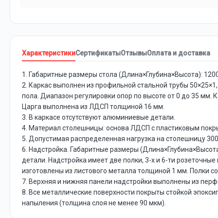
Характеристики
Сертификаты
Отзывы
Оплата и доставка
1. Габаритные размеры стола (Длина×Глубина×Высота): 120
2. Каркас выполнен из профильной стальной трубы 50×25×1
пола. Диапазон регулировки опор по высоте от 0 до 35 мм.
Царга выполнена из ЛДСП толщиной 16 мм.
3. В каркасе отсутствуют алюминиевые детали.
4. Материал столешницы: основа ЛДСП с пластиковым покр
5. Допустимая распределенная нагрузка на столешницу 300 
6. Надстройка. Габаритные размеры (Длина×Глубина×Высота
детали. Надстройка имеет две полки, 3-х и 6-ти розеточны
изготовлены из листового металла толщиной 1 мм. Полки с
7. Верхняя и нижняя панели надстройки выполнены из перф
8. Все металлические поверхности покрыты стойкой эпокси
напыления (толщина слоя не менее 90 мкм).