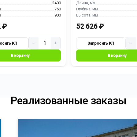
2400
750
900
 ₽
52 626 ₽
−
+
−
Реализованные заказы