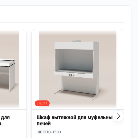
 для
Шкаф вытяжной для муфельных
Д
и
печей
к