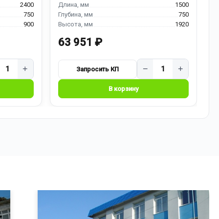
2400
1500
750
750
900
1920
63 951 ₽
7
+
−
+