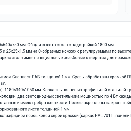
0×640×750 мм. Общая высота стола с надстройкой 1800 мм.
,5 и 25х25х1,5 мм на С-образных ножках с регулируемыми по выс
 Каркас стола имеет специальные резьбовые отверстия для возмож
ытием Слопласт ЛАБ толщиной 1 мм. Срезы обработаны кромкой ПВ
кг.
): 1180×340×1050 мм. Каркас выполнен из профильной стальной тр
е колодки, два светодиодных светильника мощностью по 4 Вт кажды
оставные и имеют ребра жесткости. Полки закреплены на кронштей
орированного листа толщиной 1 мм.
полиэфирной порошковой серой краской (каркас RAL 7011 , панели