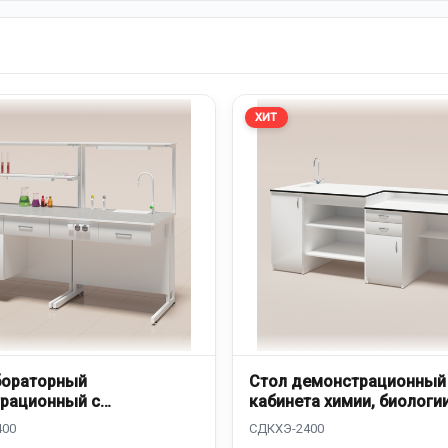
ХИТ
бораторный
Стол демонстрационный
рационный с
кабинета химии, биологи
йкой
СДКХЭ-2400