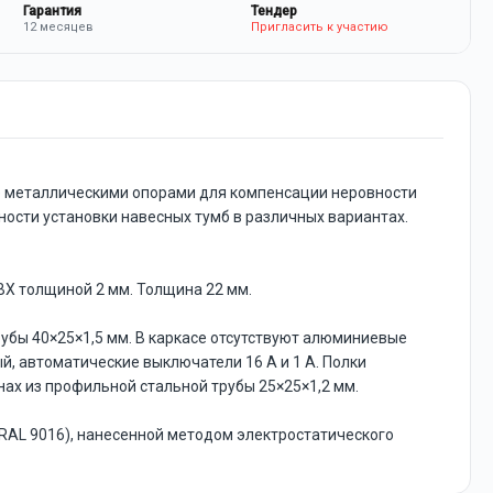
Гарантия
Тендер
12 месяцев
Пригласить к участию
оте металлическими опорами для компенсации неровности
ности установки навесных тумб в различных вариантах.
Х толщиной 2 мм. Толщина 22 мм.
убы 40×25×1,5 мм. В каркасе отсутствуют алюминиевые
й, автоматические выключатели 16 А и 1 А. Полки
нах из профильной стальной трубы 25×25×1,2 мм.
 RAL 9016), нанесенной методом электростатического