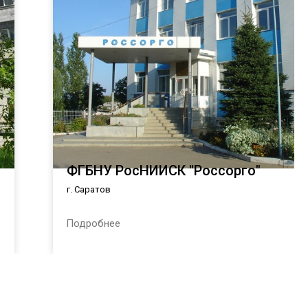
ФГБНУ РосНИИСК "Россорго"
г. Саратов
Подробнее