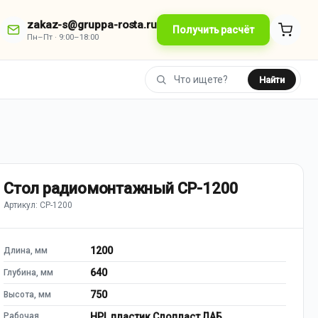
zakaz-s@gruppa-rosta.ru
Получить расчёт
Пн–Пт · 9:00–18:00
Найти
Стол радиомонтажный СР-1200
Артикул: СР-1200
1200
Длина, мм
640
Глубина, мм
750
Высота, мм
Рабочая
HPL пластик Слопласт ЛАБ