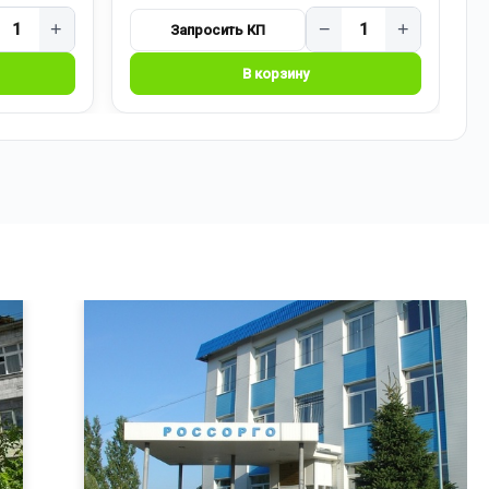
+
−
+