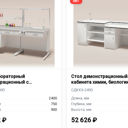
ХИТ
бораторный
Стол демонстрационный
рационный с
кабинета химии, биологи
йкой
СДКХЭ-2400
2400
750
900
 ₽
52 626 ₽