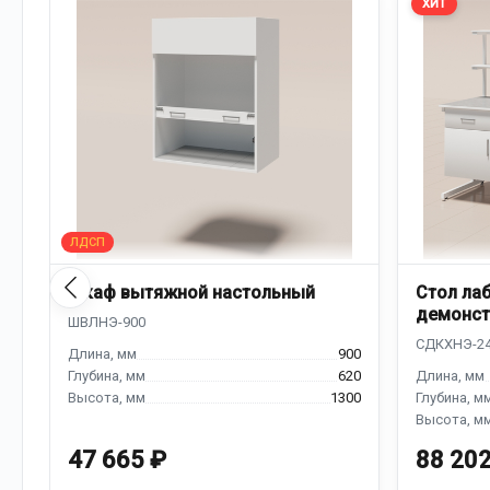
ХИТ
Шкаф вытяжной настольный
Стол ла
демонст
надстро
900
620
1300
47 665 ₽
88 202