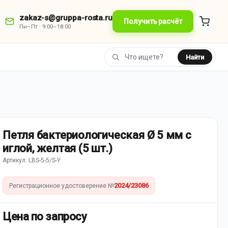
zakaz-s@gruppa-rosta.ru
Получить расчёт
Пн–Пт · 9:00–18:00
Найти
Петля бактериологическая Ø 5 мм с
иглой, желтая (5 шт.)
Артикул: LBS-5-5/S-Y
2024/23086
Регистрационное удостоверение №
Цена по запросу