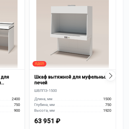
 для
Шкаф вытяжной для муфельных
Д
и
печей
к
2400
1500
750
750
900
1920
63 951 ₽
7