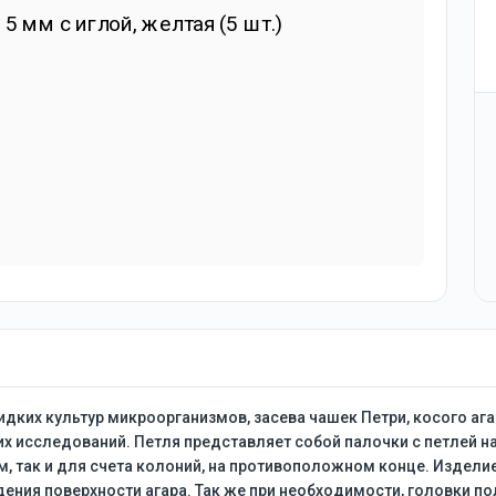
ких культур микроорганизмов, засева чашек Петри, косого агар
х исследований. Петля представляет собой палочки с петлей 
, так и для счета колоний, на противоположном конце. Изделие
ения поверхности агара. Так же при необходимости, головки п