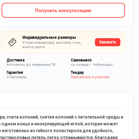
Получить консультацию
Индивидуальные размеры
Заказать
Учтём планировку, выступы стен,
выбор цвета.
Доставка
Самовывоз
бесплатно до терминала ТК
со склада г. Чебоксары
Гарантия
Тендер
12 месяцев
Пригласить к участию
а, счета колоний, снятия колоний с питательной среды и
на одном конце и инокулирующей иглой, которая может
 изготовлено из гибкого полистирола для удобного,
олистироловых петель легко отламываются, благодаря