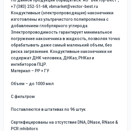
По данной продукции обращаться: АО “Вектор-Бест”,
+7 (383) 252-51-68, vbmarket@vector-best.ru
Кондуктивные (электропроводящие) наконечники
изготовлены из ультрачистого полипропилена с
добавлением глобулярного углерода.
Электропроводимость гарантирует минимальное
погружение наконечника в жидкость, позволяя точно
обрабатывать даже самый маленький объем, без
риска загрязнения. Кондуктивные наконечники не
содержат ДНК человека, ДНКаз, РНКаз и
ингибиторов ПЦР.
Материал – PP + ГУ
Объем – до 1000 мкл
C фильтром
Поставляются в штативах по 96 штук
Сертифицированы на отсутствие DNA, DNase, RNase &
PCR inhibitors