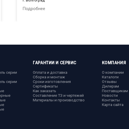
г. Волгоград
Подробнее
ГАРАНТИИ И СЕРВИС
КОМПАНИЯ
ель серии
Оплата и доставка
О компании
Сборка и монтаж
Каталоги
ель серии
Сроки изготовления
Отзывы
Сертификаты
Дилерам
ые
Как заказать
Поставщикам
орные
Составление ТЗ и чертежей
Новости
ные
Материалы и производство
Контакты
ые
Карта сайта
ые