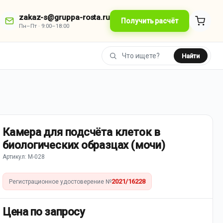
zakaz-s@gruppa-rosta.ru
Получить расчёт
Пн–Пт · 9:00–18:00
Найти
Камера для подсчёта клеток в
биологических образцах (мочи)
Артикул: М-028
2021/16228
Регистрационное удостоверение №
Цена по запросу