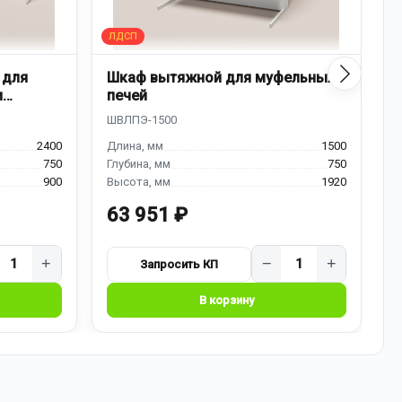
 для
Шкаф вытяжной для муфельных
Д
и
печей
к
2400
1500
750
750
900
1920
63 951 ₽
7
+
−
+