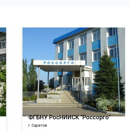
ФГБНУ РосНИИСК "Россорго"
г. Саратов