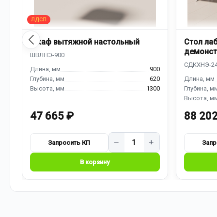
Шкаф вытяжной настольный
Стол ла
демонст
надстро
900
620
1300
47 665 ₽
88 202
−
+