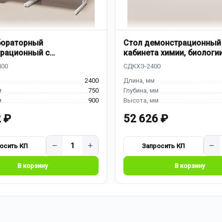
бораторный
Стол демонстрационный
рационный с
кабинета химии, биологи
йкой
СДКХЭ-2400
2400
750
900
 ₽
52 626 ₽
−
+
−