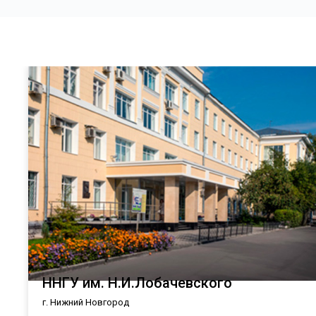
ННГУ им. Н.И.Лобачевского
г. Нижний Новгород