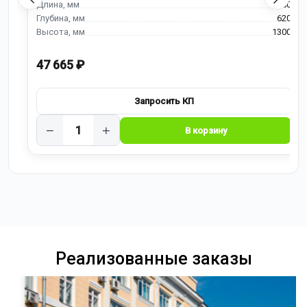
900
620
1300
47 665 ₽
−
+
Реализованные заказы