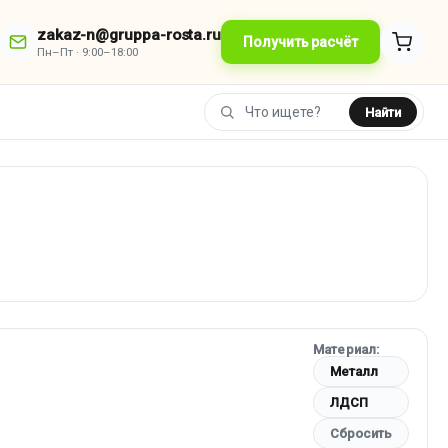
zakaz-n@gruppa-rosta.ru
Получить расчёт
Пн–Пт · 9:00–18:00
Найти
Материал:
Металл
ЛДСП
Сбросить