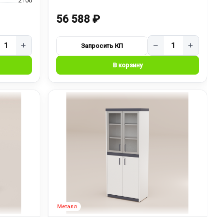
2100
56 588 ₽
+
−
+