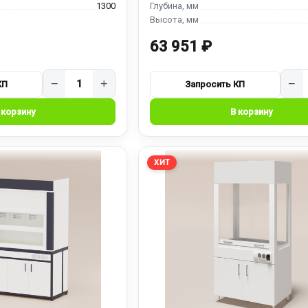
1300
63 951 ₽
−
+
−
ХИТ