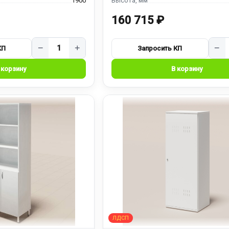
1900
160 715 ₽
−
+
−