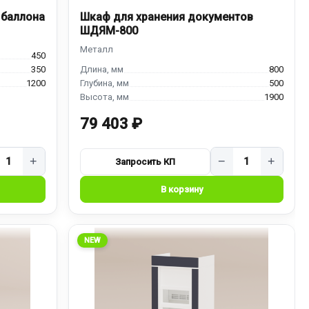
 баллона
Шкаф для хранения документов
ШДЯМ-800
450
350
800
1200
500
1900
79 403 ₽
+
−
+
NEW