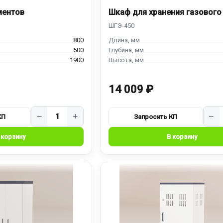
ментов
Шкаф для хранения газового
800
500
1900
14 009 ₽
−
+
−