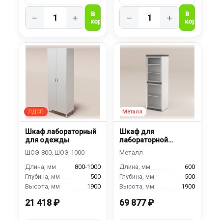
−
+
−
+
Шкаф лабораторный
Шкаф для
для одежды
лабораторной
посуды ШПС-600
800-1000
600
500
500
1900
1900
21 418 ₽
69 877 ₽