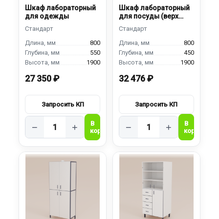
Шкаф лабораторный
Шкаф лабораторный
для одежды
для посуды (верх
остекленный)
800
800
550
450
1900
1900
27 350 ₽
32 476 ₽
−
+
−
+