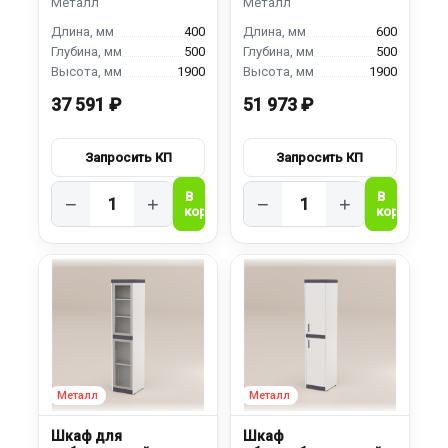
400
600
500
500
1900
1900
37 591 ₽
51 973 ₽
−
+
−
+
Шкаф для
Шкаф