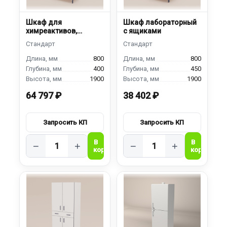
Шкаф для
Шкаф лабораторный
химреактивов,
с ящиками
металлический
800
800
400
450
1900
1900
64 797 ₽
38 402 ₽
−
+
−
+