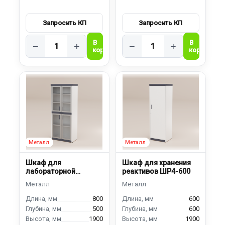
−
+
−
+
Шкаф для
Шкаф для хранения
лабораторной
реактивов ШР4-600
посуды ШПС-800
800
600
500
600
1900
1900