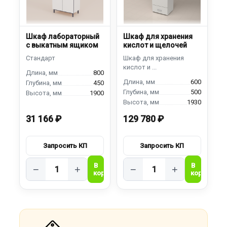
Шкаф лабораторный
Шкаф для хранения
с выкатным ящиком
кислот и щелочей
800
600
450
500
1900
1930
31 166 ₽
129 780 ₽
−
+
−
+