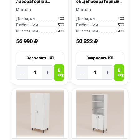
лабораторной
общелабораторный
посуды ШПС-400
ШМ-400
400
400
500
500
1900
1900
56 990 ₽
50 323 ₽
−
+
−
+