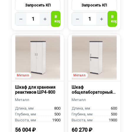
−
+
−
+
Шкаф для хранения
Шкаф
реактивов ШР4-800
общелабораторный
ШМ-600
800
600
500
500
1900
1900
56 004 ₽
60 270 ₽