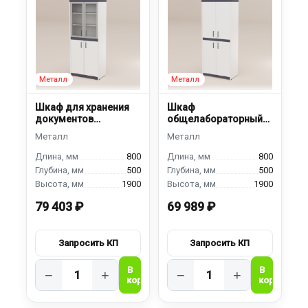
Шкаф для хранения
Шкаф
документов
общелабораторный
ШДЯМ-800
ШМ-800
800
800
500
500
1900
1900
79 403 ₽
69 989 ₽
−
+
−
+