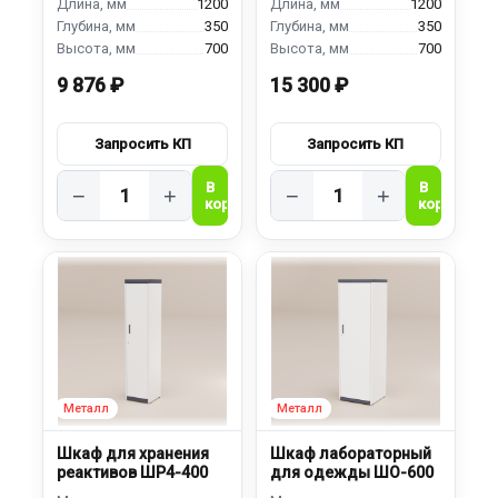
1200
1200
350
350
700
700
9 876 ₽
15 300 ₽
−
+
−
+
Шкаф для хранения
Шкаф лабораторный
реактивов ШР4-400
для одежды ШО-600