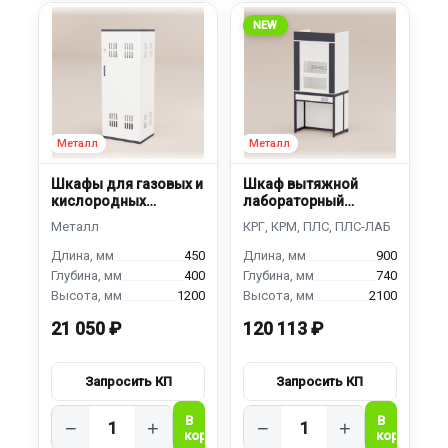
NEW
Шкафы для газовых и
Шкаф вытяжной
кислородных
лабораторный
баллонов ШГ-450
ШВЛ-900
450
900
400
740
1200
2100
21 050 ₽
120 113 ₽
−
+
−
+