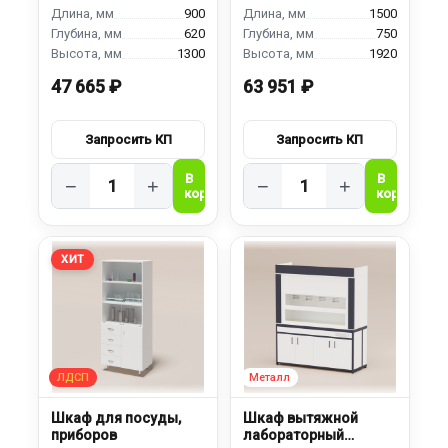
900
1500
620
750
1300
1920
47 665 ₽
63 951 ₽
−
+
−
+
ХИТ
Шкаф для посуды,
Шкаф вытяжной
приборов
лабораторный