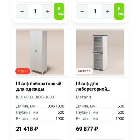
−
+
−
+
Шкаф лабораторный
Шкаф для
для одежды
лабораторной
посуды ШПС-600
800-1000
600
500
500
1900
1900
21 418 ₽
69 877 ₽