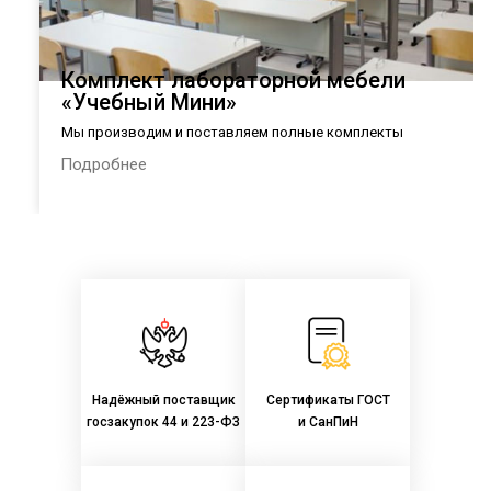
Комплект лабораторной мебели
«Учебный Мини»
Мы производим и поставляем полные комплекты
лабораторной мебели в общеобразовательные организации
Подробнее
России в соответствии с Приказом Министерства
просвещения РФ № 590 от 23.08.2021 г.:
Надёжный поставщик
Сертификаты ГОСТ
госзакупок 44 и 223-ФЗ
и СанПиН