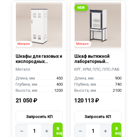
NEW
Шкафы для газовых и
Шкаф вытяжной
кислородных
лабораторный
баллонов ШГ-450
ШВЛ-900
450
900
400
740
1200
2100
21 050 ₽
120 113 ₽
−
+
−
+