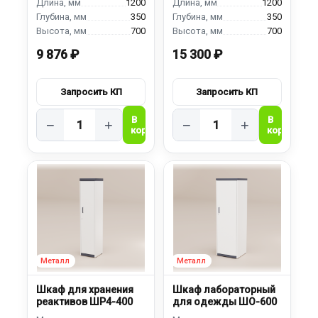
1200
1200
350
350
700
700
9 876 ₽
15 300 ₽
−
+
−
+
Шкаф для хранения
Шкаф лабораторный
реактивов ШР4-400
для одежды ШО-600