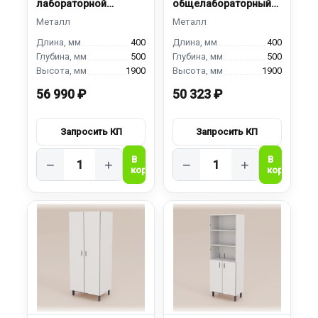
лабораторной
общелабораторный
посуды ШПС-400
ШМ-400
400
400
500
500
1900
1900
56 990 ₽
50 323 ₽
−
+
−
+