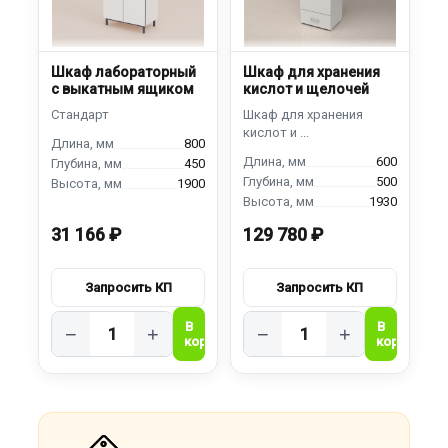
Шкаф лабораторный
Шкаф для хранения
с выкатным ящиком
кислот и щелочей
800
600
450
500
1900
1930
31 166 ₽
129 780 ₽
−
+
−
+