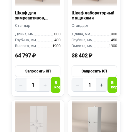
Шкаф для
Шкаф лабораторный
химреактивов,
с ящиками
металлический
800
800
400
450
1900
1900
64 797 ₽
38 402 ₽
−
+
−
+