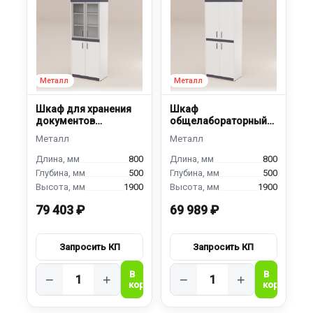
Шкаф для хранения
Шкаф
документов
общелабораторный
ШДЯМ-800
ШМ-800
800
800
500
500
1900
1900
79 403 ₽
69 989 ₽
−
+
−
+