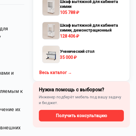
Шкаф вытяжной для кабинета
химии
105 788 ₽
Шкаф вытяжной для кабинета
 для
химии, демонстрационный
128 406 ₽
у
Ученический стол
35 000 ₽
зами и
Весь каталог →
Нужна помощь с выбором?
вляемым к
Инженер подберёт мебель под вашу задачу
и бюджет.
чение их
Получить консультацию
е внешних