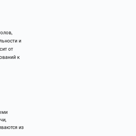
олов,
льности и
сит от
ований к
ыми
чи,
иваются из