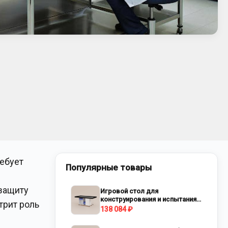
ебует
Популярные товары
 защиту
Игровой стол для
конструирования и испытания
трит роль
роботов
138 084 ₽