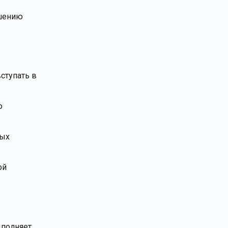
ышению
ступать в
ю
мых
ой
ыполняет