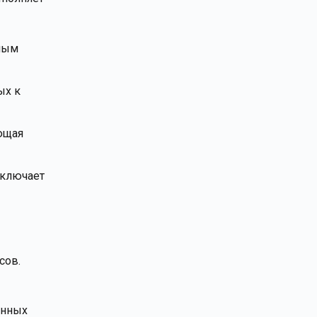
рным
ых к
ующая
Включает
сов.
енных