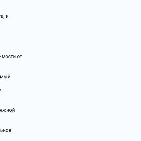
а, и
имости от
емый.
м
тяжной
льное