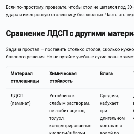
Если по-простому: проверьте, чтобы стол не шатался под 30–
удара и имел ровную столешницу без «волны». Часто это вид
Сравнение ЛДСП с другими материа
Задача простая — поставить столько столов, сколько нужно 
базового решения. Но не путайте учебные сухие зоны с химс
Материал
Химическая
Влага
столешницы
стойкость
ЛДСП
Устойчива к
Средняя,
(ламинат)
слабым растворам,
набухает
не любит ацетон,
при
толуол,
длительном
концентрированные
контакте с
кислоты/щёлочи
водой по