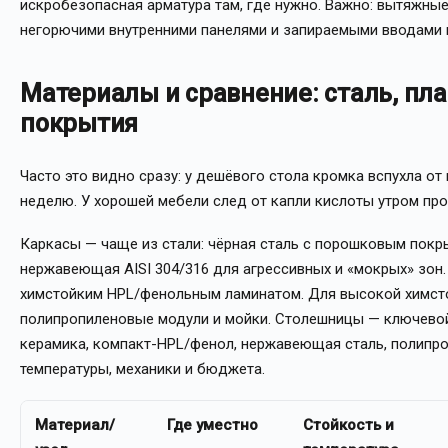
искробезопасная арматура там, где нужно. Важно: вытяжны
негорючими внутренними панелями и запираемыми вводами 
Материалы и сравнение: сталь, пла
покрытия
Часто это видно сразу: у дешёвого стола кромка вспухла от
неделю. У хорошей мебели след от капли кислоты утром пр
Каркасы — чаще из стали: чёрная сталь с порошковым покр
нержавеющая AISI 304/316 для агрессивных и «мокрых» зо
химстойким HPL/фенольным ламинатом. Для высокой химсто
полипропиленовые модули и мойки. Столешницы — ключевой
керамика, компакт-HPL/фенол, нержавеющая сталь, полипроп
температуры, механики и бюджета.
Материал/
Где уместно
Стойкость и