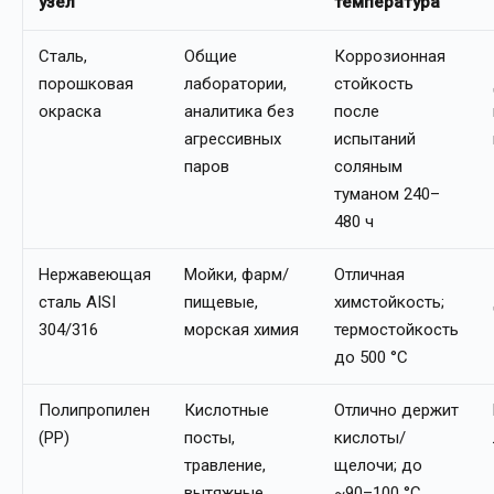
узел
температура
Сталь,
Общие
Коррозионная
порошковая
лаборатории,
стойкость
окраска
аналитика без
после
агрессивных
испытаний
паров
соляным
туманом 240–
480 ч
Нержавеющая
Мойки, фарм/
Отличная
сталь AISI
пищевые,
химстойкость;
304/316
морская химия
термостойкость
до 500 °C
Полипропилен
Кислотные
Отлично держит
(PP)
посты,
кислоты/
травление,
щелочи; до
вытяжные
~90–100 °C