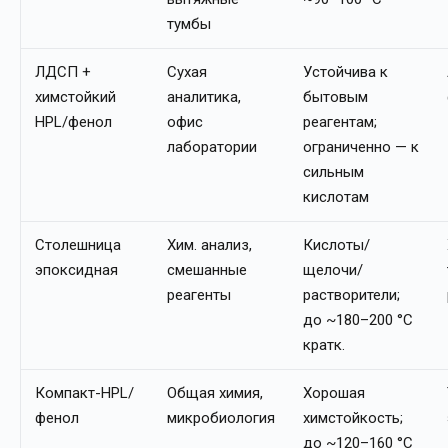
тумбы
ЛДСП +
Сухая
Устойчива к
химстойкий
аналитика,
бытовым
HPL/фенол
офис
реагентам;
лаборатории
ограниченно — к
сильным
кислотам
Столешница
Хим. анализ,
Кислоты/
эпоксидная
смешанные
щелочи/
реагенты
растворители;
до ~180–200 °C
кратк.
Компакт-HPL/
Общая химия,
Хорошая
фенол
микробиология
химстойкость;
до ~120–160 °C