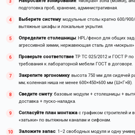
Набросайте зонирование
: «мокрая» зона (мойки), а
подготовка проб, хранение, административная.
Выберите систему
: модульные столы кратно 600/900
вытяжные шкафы и локальные укрытия.
Определите столешницы
: HPL/фенол для общих зад
агрессивной химии, нержавеющая сталь для «мокрых» 
Проверьте соответствие
ТР ТС 025/2012 и ГОСТ Р по
требования к лабораторной мебели ГОСТ в договоре.
Закрепите эргономику
: высота 750 мм для сидячей р
мм; коленная ниша не менее 600×450×600 мм (Ш×Г×В).
Сведите смету
: базовые модули + столешницы + выт
доставка + пуско-наладка.
Согласуйте план монтажа
с графиком строителей и 
«затыки» по вытяжным каналам и сифонам.
Заложите запас
: 1–2 свободных модуля и одну унив