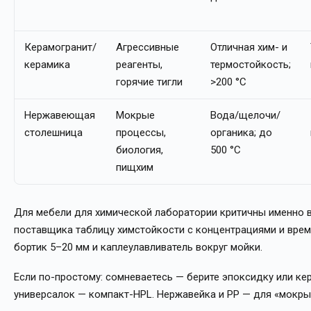
Керамогранит/
Агрессивные
Отличная хим- и
керамика
реагенты,
термостойкость;
горячие тигли
>200 °C
Нержавеющая
Мокрые
Вода/щелочи/
столешница
процессы,
органика; до
биология,
500 °C
пищхим
Для мебели для химической лаборатории критичны именно ве
поставщика таблицу химстойкости с концентрациями и вре
бортик 5–20 мм и каплеулавливатель вокруг мойки.
Если по-простому: сомневаетесь — берите эпоксидку или ке
универсалок — компакт-HPL. Нержавейка и PP — для «мокрых