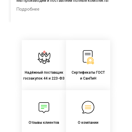
Мы производим и поставляем полные комплекты
лабораторной мебели в общеобразовательные организации
Подробнее
России в соответствии с Приказом Министерства
просвещения РФ № 590 от 23.08.2021 г.:
Надёжный поставщик
Сертификаты ГОСТ
госзакупок 44 и 223-ФЗ
и СанПиН
Отзывы клиентов
О компании