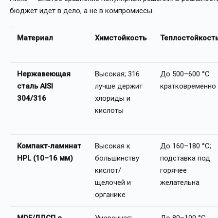
бюджет идет в дело, а не в компромиссы.
Материал
Химстойкость
Теплостойкост
Нержавеющая
Высокая; 316
До 500–600 °C
сталь AISI
лучше держит
кратковременно
304/316
хлориды и
кислоты
Компакт‑ламинат
Высокая к
До 160–180 °C;
HPL (10–16 мм)
большинству
подставка под
кислот/
горячее
щелочей и
желательна
органике