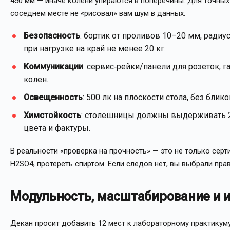
450 мм — иначе колени упираются в поперечины. Для точных
соседнем месте не «рисовал» вам шум в данных.
Безопасность
: бортик от проливов 10–20 мм, ради
при нагрузке на край не менее 20 кг.
Коммуникации
: сервис‑рейки/панели для розеток, г
колен.
Освещенность
: 500 лк на плоскости стола, без бли
Химстойкость
: столешницы должны выдерживать 24
цвета и фактуры.
В реальности «проверка на прочность» — это не только серт
H2SO4, протереть спиртом. Если следов нет, вы выбрали пра
Модульность, масштабирование и 
Декан просит добавить 12 мест к лабораторному практикум