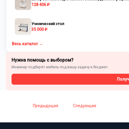
128 406 ₽
Ученический стол
35 000 ₽
Весь каталог →
Нужна помощь с выбором?
Инженер подберёт мебель под вашу задачу и бюджет.
Получ
Предыдущая
Следующая