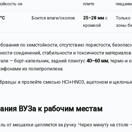
ойкость ок
плите
пищхим
°C
Боится влаги/сколов
25–28 мм
с
Только 
кромкой
зоны бе
ования по химстойкости, отсутствию пористости, безопас
ности соединений, стабильности и токсичности материалов
али — борт‑капельник, задний плинтус
40–60 мм
, термо‑и 
сифонами из полипропилена.
образцы и пролейте смесью HCl+HNO3, ацетоном и щелочью
вания ВУЗа к рабочим местам
ель от мешалки цепляется за ручку. Через минуту на столе 