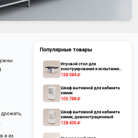
Популярные товары
 нужны
Игровой стол для
д
конструирования и испытания
роботов
138 084 ₽
Шкаф вытяжной для кабинета
химии
105 788 ₽
Шкаф вытяжной для кабинета
 дрожать,
химии, демонстрационный
.
128 406 ₽
в и их