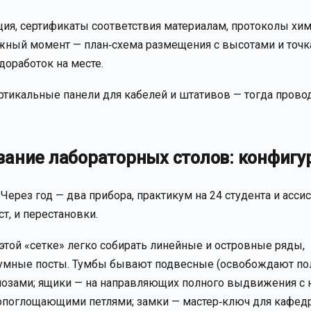
ция, сертификаты соответствия материалам, протоколы хи
ажный момент — план‑схема размещения с высотами и точ
доработок на месте.
ртикальные панели для кабелей и штативов — тогда провод
вание лабораторных столов: конфигу
Через год — два прибора, практикум на 24 студента и ассис
т, и перестановки.
 этой «сетке» легко собирать линейные и островные ряды,
уумные посты. Тумбы бывают подвесные (освобождают по
рмозами; ящики — на направляющих полного выдвижения с 
опоглощающими петлями; замки — мастер‑ключ для кафед