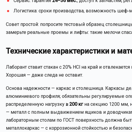
Сервис: гарантия
24–36 мес.
, доступ к запчастям, р
Логистика: сроки производства, возможность шеф‑м
Совет простой: попросите тестовый образец столешницы 
замерьте реальные проемы и лифты: такие мелочи спас
Технические характеристики и мат
Лаборант ставит стакан с 20% HCl на край и отвлекается
Хорошая — даже следа не оставит.
Основа надежности — каркас и столешница. Каркасы д
алюминиевого профиля; обязательны регулируемые оп
распределенную нагрузку
≥ 200 кг
на секцию 1200 мм, н
— металл с полным выдвижением ящиков и доводчикам
лабораторным столам по ГОСТ поверхность должна быть
металлокаркас — с коррозионной стойкостью и безопа