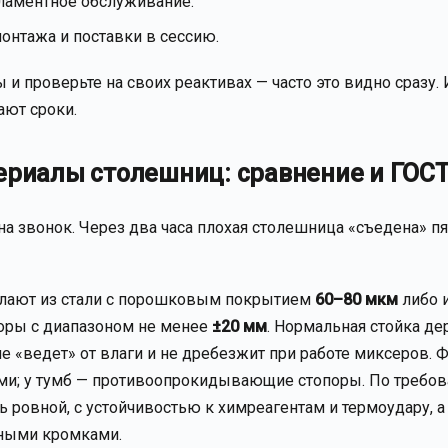
егламентное обслуживание.
онтажа и поставки в сессию.
и проверьте на своих реактивах — часто это видно сразу. 
ают сроки.
ериалы столешниц: сравнение и ГОС
 на звонок. Через два часа плохая столешница «съедена» п
елают из стали с порошковым покрытием
60–80 мкм
либо 
оры с диапазоном не менее
±20 мм
. Нормальная стойка д
е «ведет» от влаги и не дребезжит при работе миксеров. 
и; у тумб — противоопрокидывающие стопоры. По требов
 ровной, с устойчивостью к химреагентам и термоудару, а
сными кромками.