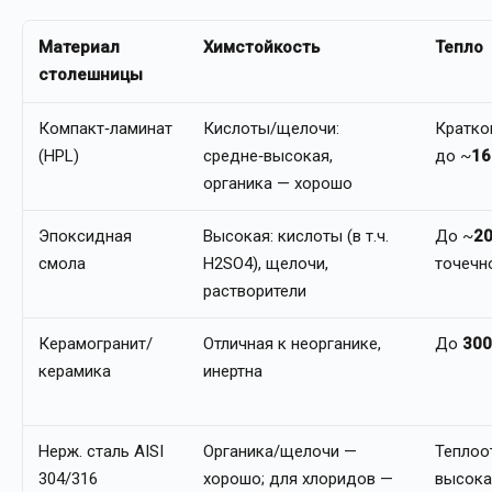
Материал
Химстойкость
Тепло
столешницы
Компакт‑ламинат
Кислоты/щелочи:
Кратко
(HPL)
средне‑высокая,
до ~
16
органика — хорошо
Эпоксидная
Высокая: кислоты (в т.ч.
До ~
2
смола
H2SO4), щелочи,
точечн
растворители
Керамогранит/
Отличная к неорганике,
До
300
керамика
инертна
Нерж. сталь AISI
Органика/щелочи —
Теплоо
304/316
хорошо; для хлоридов —
высока