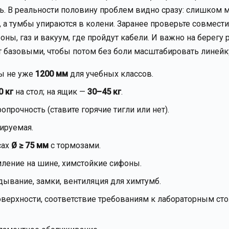
ь. В реальности половину проблем видно сразу: слишком 
, а тумбы упираются в колени. Заранее проверьте совмест
ны, газ и вакуум, где пройдут кабели. И важно на берегу 
 базовыми, чтобы потом без боли масштабировать линейку
ды не уже
1200 мм
для учебных классов.
0 кг
на стол; на ящик —
30–45 кг
.
прочность (ставите горячие тигли или нет).
ируемая.
сах
Ø ≥ 75 мм
с тормозами.
мление на шине, химстойкие сифоны.
дывание, замки, вентиляция для химтумб.
оверхности, соответствие требованиям к лабораторным ст