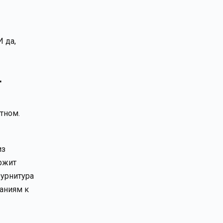
И да,
Т
ятном.
из
ержит
Фурнитура
аниям к