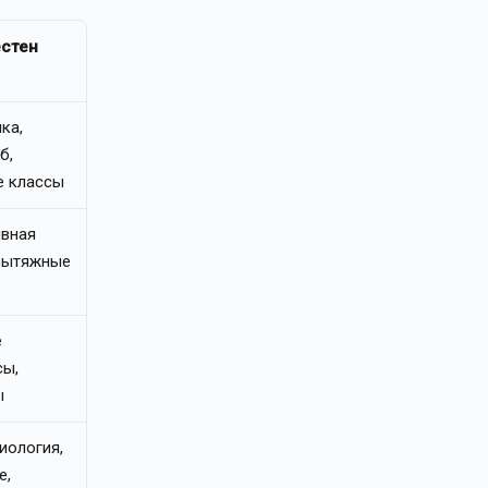
естен
ка,
б,
е классы
ивная
 вытяжные
е
сы,
ы
иология,
е,