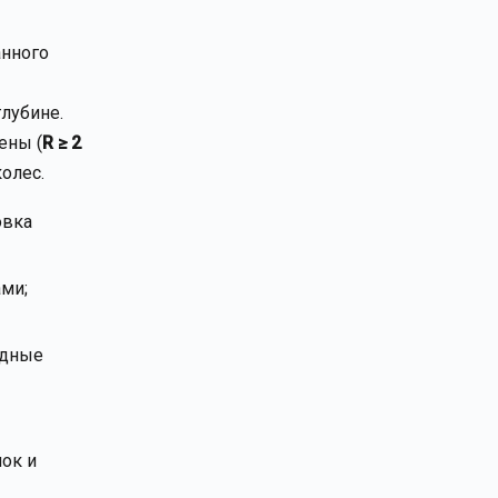
анного
глубине.
ены (
R ≥ 2
олес.
овка
ми;
одные
ок и