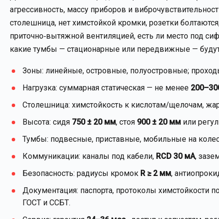
агрессивность, массу приборов и виброчувствительност
столешница, нет химстойкой кромки, розетки болтаются
приточно‑вытяжной вентиляцией, есть ли место под сифо
какие тумбы — стационарные или передвижные — будут
Зоны: линейные, островные, полуостровные; прохо
Нагрузка: суммарная статическая — не менее
200–30
Столешница: химстойкость к кислотам/щелочам, жаро
Высота: сидя
750 ± 20 мм
, стоя
900 ± 20 мм
или регул
Тумбы: подвесные, приставные, мобильные на коле
Коммуникации: каналы под кабели,
RCD 30 мА
, зазе
Безопасность: радиусы кромок
R ≥ 2 мм
, антиопроки
Документация: паспорта, протоколы химстойкости п
ГОСТ и ССБТ.