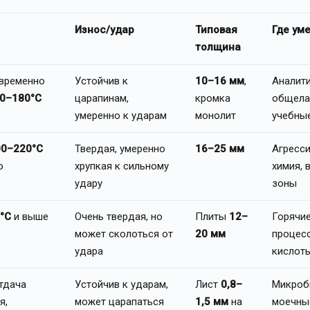
Износ/удар
Типовая
Где ум
толщина
временно
Устойчив к
10–16 мм
,
Аналити
0–180°C
царапинам,
кромка
общела
умеренно к ударам
монолит
учебны
00–220°C
Твердая, умеренно
16–25 мм
Агресс
о
хрупкая к сильному
химия,
удару
зоны
°C
и выше
Очень твердая, но
Плиты
12–
Горячи
может сколоться от
20 мм
процес
удара
кислот
тдача
Устойчив к ударам,
Лист
0,8–
Микроб
я,
может царапаться
1,5 мм
на
моечны