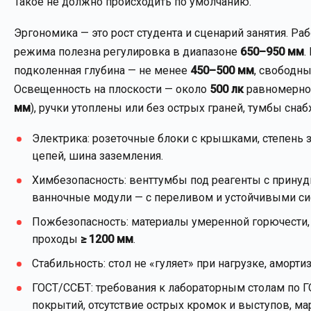
Такое не должно происходить по умолчанию.
Эргономика — это рост студента и сценарий занятия. Ра
режима полезна регулировка в диапазоне
650–950 мм
.
подколенная глубина — не менее
450–500 мм
, свободн
Освещенность на плоскости — около
500 лк
равномерно,
мм
), ручки утоплены или без острых граней, тумбы с
Электрика: розеточные блоки с крышками, степень
цепей, шина заземления.
Химбезопасность: венттумбы под реагенты с прин
ванночные модули — с переливом и устойчивыми с
Пожбезопасность: материалы умеренной горючести, 
проходы
≥ 1200 мм
.
Стабильность: стол не «гуляет» при нагрузке, аморт
ГОСТ/ССБТ: требования к лабораторным столам по Г
покрытий, отсутствие острых кромок и выступов, ма