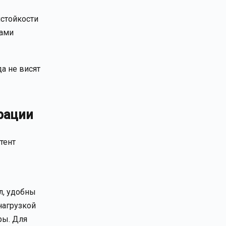
мстойкости
ками
а не висят
рации
тент
л, удобны
нагрузкой
ры. Для