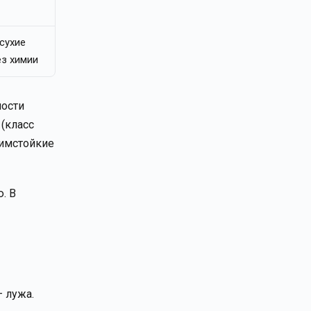
сухие
з химии
ности
 (класс
химстойкие
. В
— лужа.