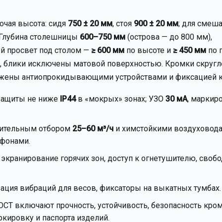
бочая высота: сидя
750 ± 20 мм
, стоя
900 ± 20 мм
; для смеш
 Глубина столешницы
600–750 мм
(острова — до 800 мм),
ый просвет под столом —
≥ 600 мм
по высоте и
≥ 450 мм
по 
 блики исключены матовой поверхностью. Кромки скругл
набжены антиопрокидывающими устройствами и фиксацией к
 защиты не ниже
IP44
в «мокрых» зонах; УЗО
30 мА
, маркир
удительным отбором
25–60 м³/ч
и химстойкими воздуховода
ифонами.
экранирование горячих зон, доступ к огнетушителю, своб
изация вибраций для весов, фиксаторы на выкатных тумбах.
ОСТ включают прочность, устойчивость, безопасность кром
ркировку и паспорта изделий.