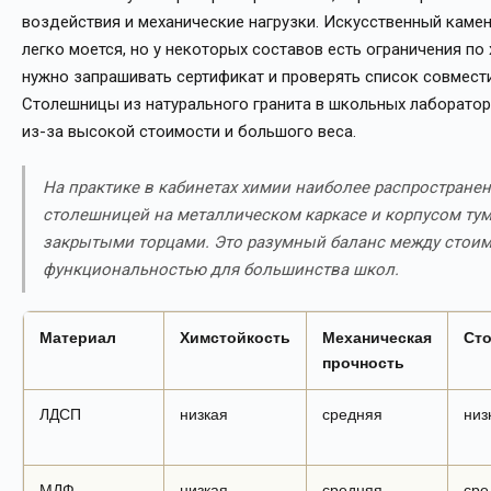
воздействия и механические нагрузки. Искусственный камен
легко моется, но у некоторых составов есть ограничения по
нужно запрашивать сертификат и проверять список совмест
Столешницы из натурального гранита в школьных лаборатор
из-за высокой стоимости и большого веса.
На практике в кабинетах химии наиболее распространен
столешницей на металлическом каркасе и корпусом ту
закрытыми торцами. Это разумный баланс между стои
функциональностью для большинства школ.
Материал
Химстойкость
Механическая
Ст
прочность
ЛДСП
низкая
средняя
низ
МДФ
низкая
средняя-
сре