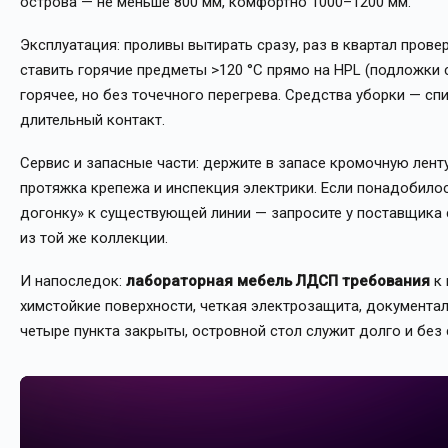
острова — не меньше 800 мм, комфортно 1000–1200 мм.
Эксплуатация: проливы вытирать сразу, раз в квартал прове
ставить горячие предметы >120 °C прямо на HPL (подложки 
горячее, но без точечного перегрева. Средства уборки — сп
длительный контакт.
Сервис и запасные части: держите в запасе кромочную ленту,
протяжка крепежа и инспекция электрики. Если понадобило
догонку» к существующей линии — запросите у поставщика
из той же коллекции.
И напоследок:
лабораторная мебель ЛДСП требования
к 
химстойкие поверхности, четкая электрозащита, документал
четыре пункта закрыты, островной стол служит долго и без