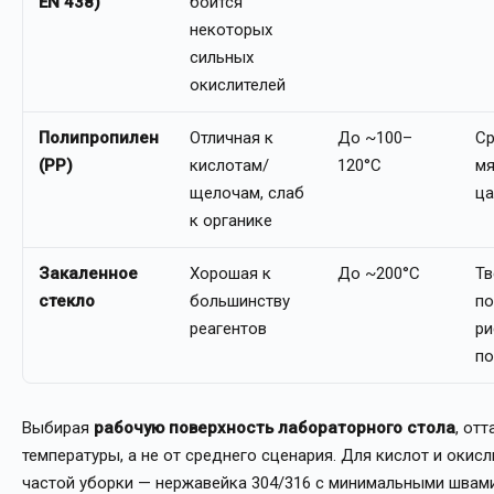
EN 438)
боится
некоторых
сильных
окислителей
Полипропилен
Отличная к
До ~100–
Ср
(PP)
кислотам/
120°C
мя
щелочам, слаб
ца
к органике
Закаленное
Хорошая к
До ~200°C
Тв
стекло
большинству
по
реагентов
ри
по
Выбирая
рабочую поверхность лабораторного стола
, от
температуры, а не от среднего сценария. Для кислот и окис
частой уборки — нержавейка 304/316 с минимальными швами