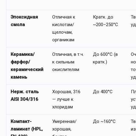
Эпоксидная
Отличная к
Кратк. до
Тв
смола
кислотам/
~200–250°C
уд
щелочам,
органикам
Керамика/
Отличная, в т.ч.
До 600°C (в
Оч
фарфор/
к сильным
кратк.)
но
керамический
окислителям
т
камень
уд
Нерж. сталь
Хорошая, 316
До 400°C
Пл
AISI 304/316
— лучше к
ус
хлоридам
уд
Компакт-
Умеренная/
До ~160°C
Тв
ламинат (HPL,
хорошая,
из