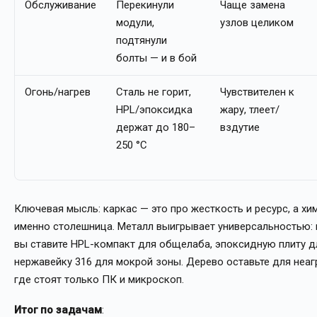
Обслуживание
Перекинули
Чаще замена
модули,
узлов целиком
подтянули
болты — и в бой
Огонь/нагрев
Сталь не горит,
Чувствителен к
HPL/эпоксидка
жару, тлеет/
держат до 180–
вздутие
250 °C
Ключевая мысль: каркас — это про жесткость и ресурс, а хи
именно столешница. Металл выигрывает универсальностью: 
вы ставите HPL-компакт для общелаба, эпоксидную плиту д
нержавейку 316 для мокрой зоны. Дерево оставьте для неаг
где стоят только ПК и микроскоп.
Итог по задачам
: