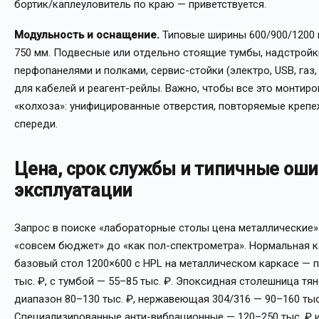
бортик/каплеуловитель по краю — приветствуется.
Модульность и оснащение.
Типовые ширины 600/900/1200 
750 мм. Подвесные или отдельно стоящие тумбы, надстройк
перфопанелями и полками, сервис-стойки (электро, USB, газ, 
для кабелей и реагент-рейлы. Важно, чтобы все это монтир
«колхоза»: унифицированные отверстия, повторяемые крепеж
спереди.
Цена, срок службы и типичные оши
эксплуатации
Запрос в поиске «лабораторные столы цена металлические»
«совсем бюджет» до «как пол-спектрометра». Нормальная ка
базовый стол 1200×600 с HPL на металлическом каркасе — 
тыс. ₽, с тумбой — 55–85 тыс. ₽. Эпоксидная столешница тян
диапазон 80–130 тыс. ₽, нержавеющая 304/316 — 90–160 тыс
Специализированные анти-вибрационные — 120–250 тыс. ₽ и