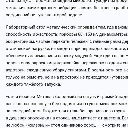
Стол из ЛДСП дрожит, соседний микроскоп уходит из фокус
металлическим каркасом вибрации гасятся быстрее, а разб
соединений нет уже на второй неделе.
Лабораторный стол металлический оправдан там, где важн
способность и жесткость: приборы 60–150 кг, динамометры,
эксцентриком, частые перекаты тележек. Стальные рамы де
статической нагрузки, не «ведет» при перепадах влажности,
обеспечить заземление и навеску модулей. Еще один плюс —
порошковая окраска или нержавейка переживают годами сы
аэрозоли, ежедневную уборку спиртами. В реальности это э
только на ремонте, но и на простоях: не приходится «уговари
каждого тяжёлого запуска.
Есть и нюансы. Металл «холодный» на ощупь и громкий: пад
слышно на всю зону, а без подпятников гул от мешалок мож
на соседний пост. Бюджетная сталь без правильного грунта 
а дешевая эпоксидка на столешнице мутнеет от ацетона. Ес
не любой «железный» стол одинаково хорош — смотрите на