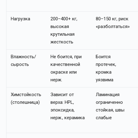
Нагрузка
200–400+ кг,
80–150 кг, риск
высокая
«разболтаться»
крутильная
жесткость
Влажность/
Не боится, при
Боится
сырость
качественной
протечек,
окраске или
кромка
нерж.
уязвима
Химстойкость
Зависит от
Ламинация
(столешница)
верха: HPL,
ограниченно
эпоксидка,
стойкая, швы
нерж., керамика
слабые