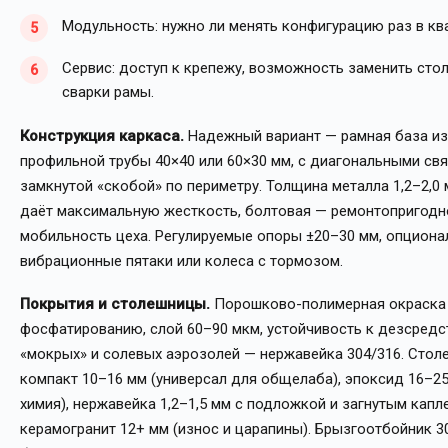
Модульность: нужно ли менять конфигурацию раз в ква
Сервис: доступ к крепежу, возможность заменить сто
сварки рамы.
Конструкция каркаса.
Надежный вариант — рамная база из
профильной трубы 40×40 или 60×30 мм, с диагональными св
замкнутой «скобой» по периметру. Толщина металла 1,2–2,0 
даёт максимальную жесткость, болтовая — ремонтопригодн
мобильность цеха. Регулируемые опоры ±20–30 мм, опциона
вибрационные пятаки или колеса с тормозом.
Покрытия и столешницы.
Порошково-полимерная окраска
фосфатированию, слой 60–90 мкм, устойчивость к дезсредс
«мокрых» и солевых аэрозолей — нержавейка 304/316. Стол
компакт 10–16 мм (универсал для общелаба), эпоксид 16–25
химия), нержавейка 1,2–1,5 мм с подложкой и загнутым кап
керамогранит 12+ мм (износ и царапины). Брызгоотбойник 30