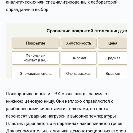
аналитических или специализированных лабораторий —
оправданный выбор.
Сравнение покрытий столешниц для л
Покрытие
Химстойкость
Цена
Фенольный
Высокая
Средняя
компакт (HPL)
Эпоксидная смола
Очень высокая
Высокая
Полипропилен /
Средняя
Низкая
пластик
Полипропиленовые и ПВХ-столешницы занимают
нижнюю ценовую нишу. Они неплохо справляются с
Меламин (ЛДСП)
Низкая
Очень низкая
разбавленными кислотами и щелочами, но плохо
переносят ударные нагрузки и высокие температуры.
Пластик царапается, а в царапинах накапливается грязь.
Для вспомогательных зон или демонстрационных столов