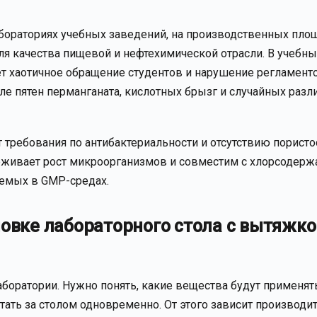
бораториях учебных заведений, на производственных пло
ля качества пищевой и нефтехимической отрасли. В учебны
ет хаотичное обращение студентов и нарушение регламент
сле пятен перманганата, кислотных брызг и случайных разл
требования по антибактериальности и отсутствию пористо
держивает рост микроорганизмов и совместим с хлорсодер
яемых в GMP-средах.
новке лабораторного стола с вытяжко
боратории. Нужно понять, какие вещества будут применять
тать за столом одновременно. От этого зависит производи