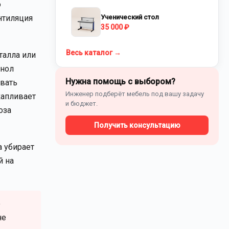
о
ентиляция
Ученический стол
35 000 ₽
Весь каталог →
талла или
анол
Нужна помощь с выбором?
ывать
Инженер подберёт мебель под вашу задачу
капливает
и бюджет.
оза
Получить консультацию
а убирает
й на
о
не