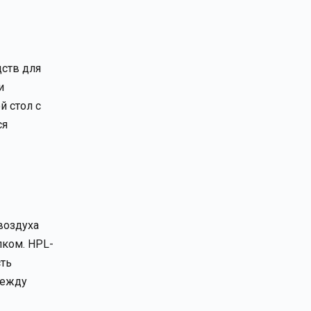
дств для
и
й стол с
ся
воздуха
лком. HPL-
сть
между