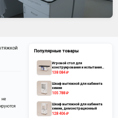
вытяжкой
Популярные товары
Игровой стол для
конструирования и испытания
роботов
138 084 ₽
Шкаф вытяжной для кабинета
химии
105 788 ₽
 не
Шкаф вытяжной для кабинета
рируются
химии, демонстрационный
128 406 ₽