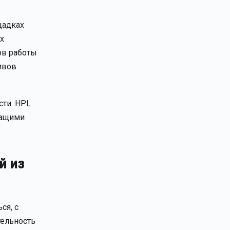
щадках
х
ов работы
ивов
сти. HPL
жащими
й из
ся, с
тельность