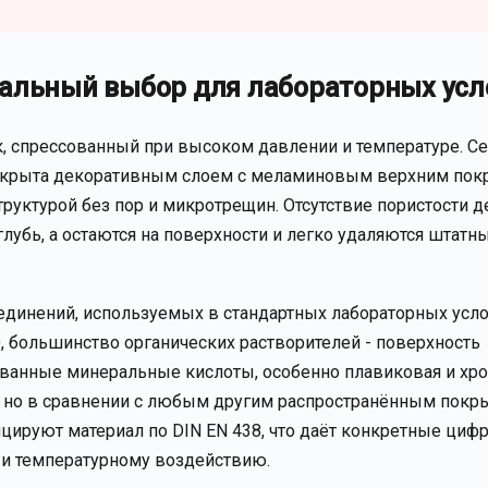
еальный выбор для лабораторных усл
тик, спрессованный при высоком давлении и температуре. 
покрыта декоративным слоем с меламиновым верхним пок
труктурой без пор и микротрещин. Отсутствие пористости 
лубь, а остаются на поверхности и легко удаляются штатн
единений, используемых в стандартных лабораторных усло
, большинство органических растворителей - поверхность
ванные минеральные кислоты, особенно плавиковая и хр
е, но в сравнении с любым другим распространённым пок
ируют материал по DIN EN 438, что даёт конкретные циф
 и температурному воздействию.