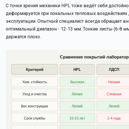
С точки зрения механики HPL тоже ведёт себя достойно.
деформируется при локальных тепловых воздействиях д
эксплуатации. Опытный специалист всегда обращает вн
оптимальный диапазон - 12-13 мм. Тонкие листы (6-8 м
держатся плохо.
Сравнение покрытий лаборатор
Критерий
HPL
ЛДСП
Хим. стойкость
Высокая
Низкая
Уход и очистка
Лёгкая
Сложная
Вес конструкции
Лёгкий
Лёгкий
Срок службы
10-15 лет
2-4 года