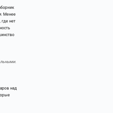
аборник
я. Менее
 где нет
ность
шинство
альными.
паров над
торые