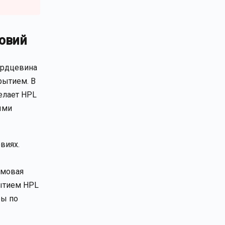
овий
Сердцевина
рытием. В
делает HPL
ыми
виях.
омовая
рытием HPL
ры по