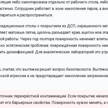
яция либо смонтирована отдельно от рабочего стола, либ
астично. Сотрудник работает в зоне накопления паров, а в
париться и распространиться.
 Традиционные столы с покрытием из ДСП, окрашенного ме
яет матовые пятна, щёлочь разъедает края, ацетон или эт
й работы. Через год-полтора поверхность начинает впит
олько эстетическая проблема: повреждённая поверхность на
ть дезинфекцией. Для аналитических лабораторий это угр
 считая, что вытяжка решит вопрос безопасности. Вытяжк
еской агрессии и не предотвращает накопление загрязнени
сточник перекрёстной контаминации. Если покрытие начал
ит его барьерные свойства. Поверхность нужно менять, а 