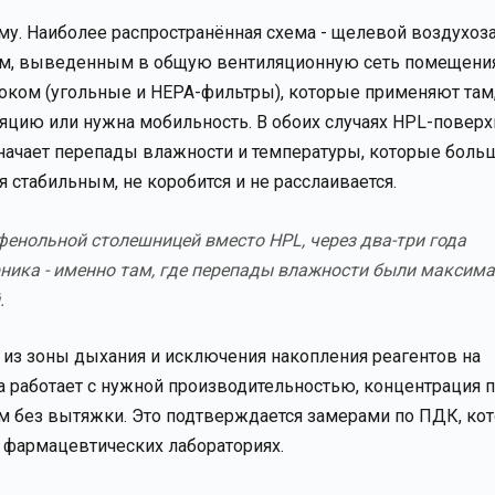
ому. Наиболее распространённая схема - щелевой воздухоз
лом, выведенным в общую вентиляционную сеть помещени
ком (угольные и HEPA-фильтры), которые применяют там,
цию или нужна мобильность. В обоих случаях HPL-поверх
означает перепады влажности и температуры, которые боль
я стабильным, не коробится и не расслаивается.
фенольной столешницей вместо HPL, через два-три года
рника - именно там, где перепады влажности были максим
.
 из зоны дыхания и исключения накопления реагентов на
а работает с нужной производительностью, концентрация 
ом без вытяжки. Это подтверждается замерами по ПДК, ко
и фармацевтических лабораториях.