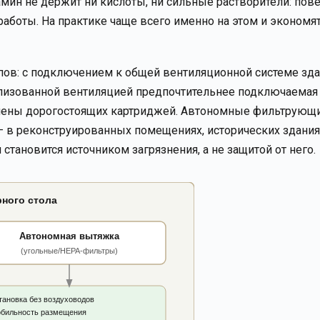
мин не держит ни кислоты, ни сильные растворители: пов
аботы. На практике чаще всего именно на этом и экономят
ов: с подключением к общей вентиляционной системе зда
ализованной вентиляцией предпочтительнее подключаемая 
замены дорогостоящих картриджей. Автономные фильтрующ
— в реконструированных помещениях, исторических здания
становится источником загрязнения, а не защитой от него.
ного стола
Автономная вытяжка
(угольные/HEPA-фильтры)
тановка без воздуховодов
обильность размещения