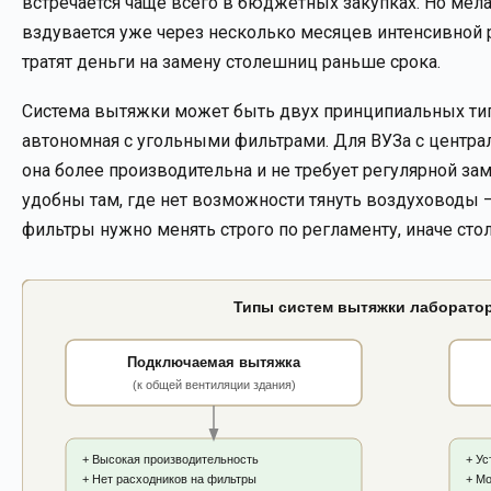
встречается чаще всего в бюджетных закупках. Но мела
вздувается уже через несколько месяцев интенсивной р
тратят деньги на замену столешниц раньше срока.
Система вытяжки может быть двух принципиальных тип
автономная с угольными фильтрами. Для ВУЗа с центр
она более производительна и не требует регулярной 
удобны там, где нет возможности тянуть воздуховоды 
фильтры нужно менять строго по регламенту, иначе стол 
Типы систем вытяжки лаборатор
Подключаемая вытяжка
(к общей вентиляции здания)
+ Высокая производительность
+ Ус
+ Нет расходников на фильтры
+ М