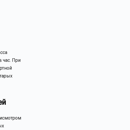
асса
 час. При
ртной
старых
ей
рисмотром
ых