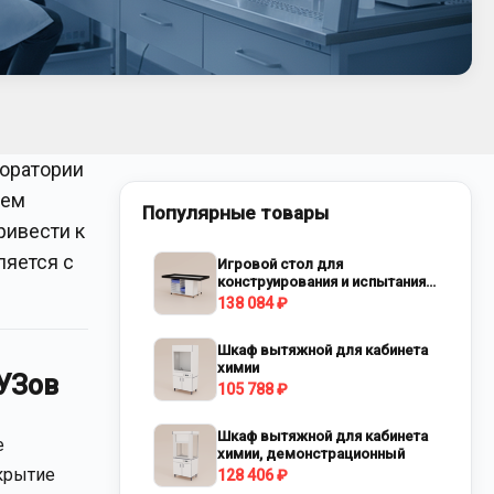
боратории
нем
Популярные товары
ривести к
ляется с
Игровой стол для
конструирования и испытания
роботов
138 084 ₽
Шкаф вытяжной для кабинета
химии
УЗов
105 788 ₽
Шкаф вытяжной для кабинета
е
химии, демонстрационный
окрытие
128 406 ₽