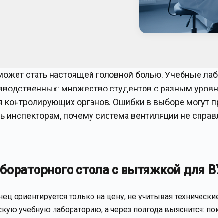
может стать настоящей головной болью. Учебные ла
изводственных: множество студентов с разным уров
ия контролирующих органов. Ошибки в выборе могут п
ь инспекторам, почему система вентиляции не справ
бораторного стола с вытяжкой для В
ец ориентируется только на цену, не учитывая технически
ескую учебную лабораторию, а через полгода выяснится: п