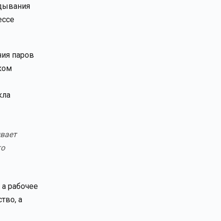
идывания
ессе
ния паров
ком
кла
ывает
то
 а рабочее
тво, а