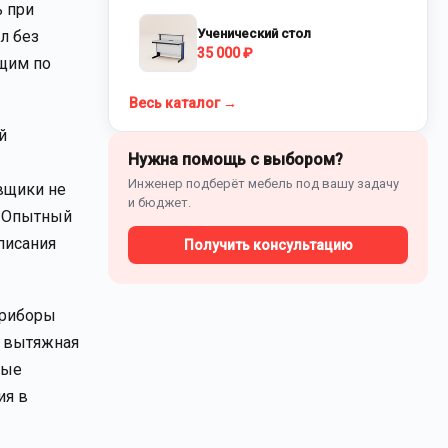
ь при
Ученический стол
л без
35 000 ₽
ящим по
Весь каталог →
й
Нужна помощь с выбором?
Инженер подберёт мебель под вашу задачу
вщики не
и бюджет.
. Опытный
писания
Получить консультацию
приборы
о вытяжная
ные
ия в