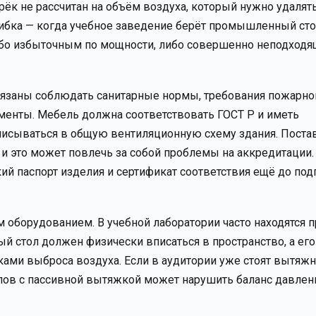
к не рассчитан на объём воздуха, который нужно удалят
шибка — когда учебное заведение берёт промышленный сто
либо избыточным по мощности, либо совершенно неподход
обязаны соблюдать санитарные нормы, требования пожарно
аменты. Мебель должна соответствовать ГОСТ Р и иметь
писываться в общую вентиляционную схему здания. Поста
 и это может повлечь за собой проблемы на аккредитации
ий паспорт изделия и сертификат соответствия ещё до под
 оборудованием. В учебной лаборатории часто находятся 
вый стол должен физически вписаться в пространство, а ег
иками выброса воздуха. Если в аудитории уже стоят вытяж
лов с пассивной вытяжкой может нарушить баланс давлен