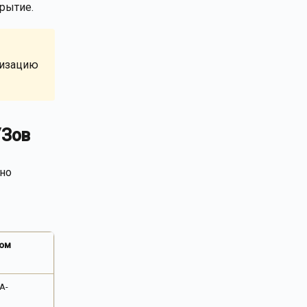
рытие.
низацию
УЗов
ьно
ком
A-