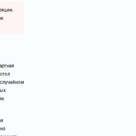
ляции.
не
артная
 стол
 случайном
ных
м.
ля
оно