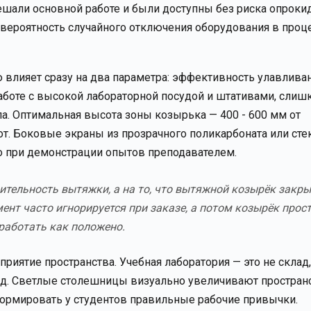
ешали основной работе и были доступны без риска опрок
вероятность случайного отключения оборудования в проц
влияет сразу на два параметра: эффективность улавлива
аботе с высокой лабораторной посудой и штативами, слиш
а. Оптимальная высота зоны козырька — 400 - 600 мм от
т. Боковые экраны из прозрачного поликарбоната или сте
но при демонстрации опытов преподавателем.
ительность вытяжки, а на то, что вытяжной козырёк закр
нт часто игнорируется при заказе, а потом козырёк прос
работать как положено.
иятие пространства. Учебная лаборатория — это не склад,
яд. Светлые столешницы визуально увеличивают пространс
формировать у студентов правильные рабочие привычки.