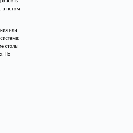
ерхность
, а потом
ния или
система:
ие столы
х. Но