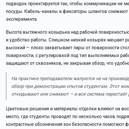
подводок проектируется так, чтобы коммуникации не м
посуды. Кабель-каналы и фиксаторы шлангов снижают 
эксперимента.
Высота вытяжного козырька над рабочей поверхностью 
и удобство работы. Слишком низкий козырёк мешает р
высокий — плохо захватывает пары от поверхности стол
поверхности, с регулировкой под тип выполняемых рабо
защищают от сквозняков, не закрывая обзор, что удоб
На практике преподаватели жалуются не на производ
обзор при демонстрации опытов студентам. Этот моме
откидывают или снимают — и вся система перестаёт 
Цветовые решения и материалы отделки влияют на воспр
место, где студенты проводят по несколько часов подр
контрастные обозначения зон безопасности помогают 