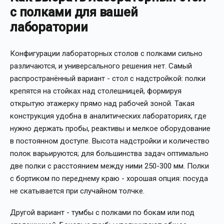
Нестандартные размеры
Легко
Сложно
с полками для вашей
Уход
Простой
Средний
лаборатории
Конфигурации лабораторных столов с полками сильно
различаются, и универсального решения нет. Самый
распространённый вариант - стол с надстройкой: полки
крепятся на стойках над столешницей, формируя
открытую этажерку прямо над рабочей зоной. Такая
конструкция удобна в аналитических лабораториях, где
нужно держать пробы, реактивы и мелкое оборудование
в постоянном доступе. Высота надстройки и количество
полок варьируются; для большинства задач оптимально
две полки с расстоянием между ними 250-300 мм. Полки
с бортиком по переднему краю - хорошая опция: посуда
не скатывается при случайном толчке.
Другой вариант - тумбы с полками по бокам или под