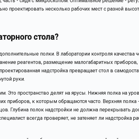
, часть - сидя с микроскопом. Оптимальное решение - ре
ьно проектировать несколько рабочих мест с разной высо
аторного стола?
 дополнительные полки. В лаборатории контроля качества 
хранение реагентов, размещение малогабаритных приборов
проектированная надстройка превращает стол в самодост
утой руки.
м. Это пространство делят на ярусы. Нижняя полка на уро
х приборов, к которым обращаются часто. Верхняя полка 
цов. Глубина полок надстройки не должна перекрывать дос
специалист всегда проверяет, не затеняет ли надстройка р