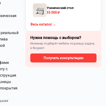
и
Ученический стол
35 000 ₽
изическая
Весь каталог →
я реальный
Нужна помощь с выбором?
лива
Инженер подберёт мебель под вашу задачу
ной
и бюджет.
Получить консультацию
фами.
ту с
нструкция
ешницы
 покрытия.
льких