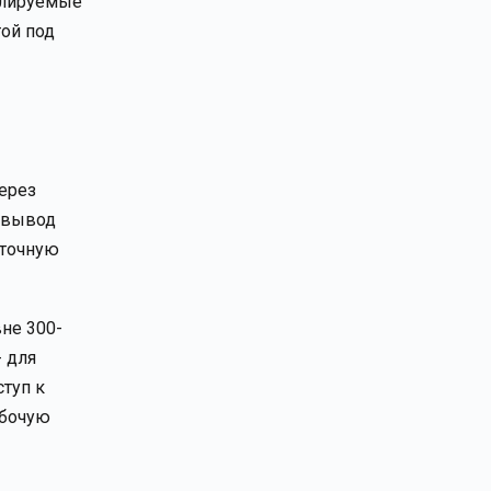
гулируемые
той под
через
, вывод
аточную
вне 300-
- для
туп к
абочую