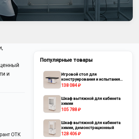
,
Популярные товары
оценный
ти и
Игровой стол для
конструирования и испытания
роботов
138 084 ₽
Шкаф вытяжной для кабинета
химии
105 788 ₽
Шкаф вытяжной для кабинета
химии, демонстрационный
128 406 ₽
орант ОТК