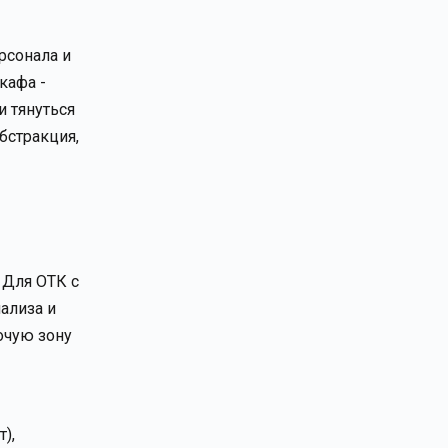
рсонала и
кафа -
и тянуться
бстракция,
 Для ОТК с
ализа и
очую зону
),