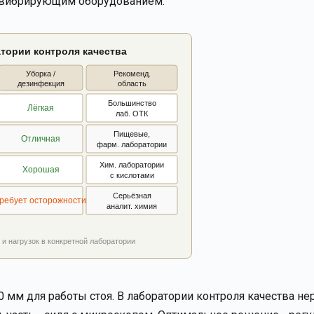
с вибрирующим оборудованием.
тории контроля качества
Уборка /
Рекоменд.
дезинфекция
область
Большинство
Лёгкая
лаб. ОТК
Пищевые,
Отличная
фарм. лаборатории
Хим. лаборатории
Хорошая
с кислотами
Серьёзная
ребует осторожности
аналит. химия
 и нагрузок в конкретной лаборатории
50 мм для работы стоя. В лаборатории контроля качества н