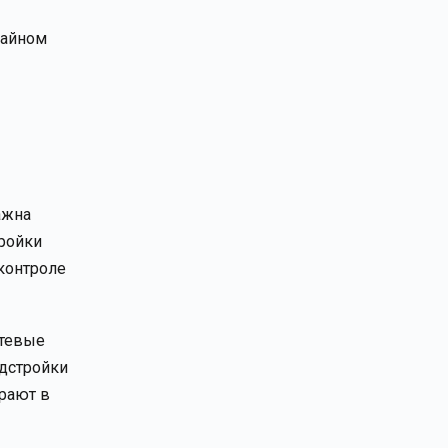
чайном
ажна
тройки
 контроле
етевые
адстройки
ирают в