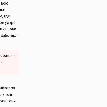
 свою
ных
м, где
ри ударе.
ция - она
е работают
ворителя
он
ивает за
альный
ги - они