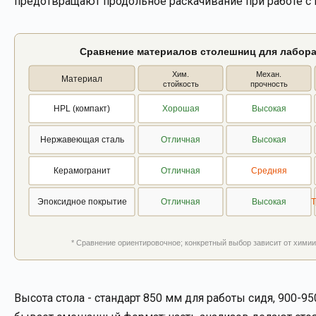
предотвращают продольное раскачивание при работе 
Сравнение материалов столешниц для лабора
Хим.
Механ.
Материал
стойкость
прочность
HPL (компакт)
Хорошая
Высокая
Нержавеющая сталь
Отличная
Высокая
Керамогранит
Отличная
Средняя
Эпоксидное покрытие
Отличная
Высокая
Т
* Сравнение ориентировочное; конкретный выбор зависит от химии
Высота стола - стандарт 850 мм для работы сидя, 900-9