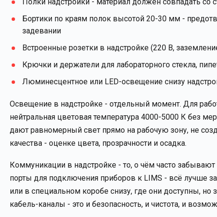
Полки надстройки - материал должен совпадать со 
Бортики по краям полок высотой 20-30 мм - предо
задевании
Встроенные розетки в надстройке (220 В, заземлени
Крючки и держатели для лабораторного стекла, пип
Люминесцентное или LED-освещение снизу надстрой
Освещение в надстройке - отдельный момент. Для раб
нейтральная цветовая температура 4000-5000 К без ме
дают равномерный свет прямо на рабочую зону, не созд
качества - оценке цвета, прозрачности и осадка.
Коммуникации в надстройке - то, о чём часто забывают
порты для подключения приборов к LIMS - всё лучше за
или в специальном коробе снизу, где они доступны, но
кабель-каналы - это и безопасность, и чистота, и возмо