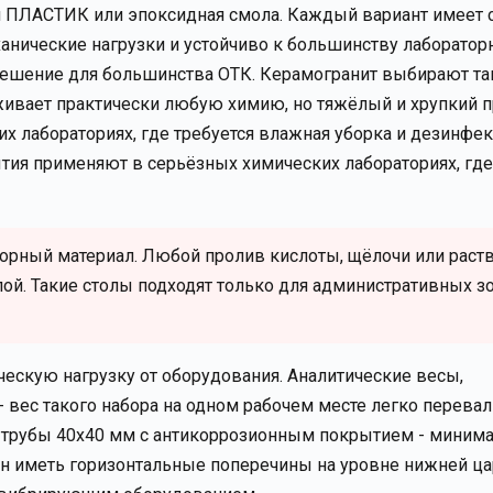
й ПЛАСТИК или эпоксидная смола. Каждый вариант имеет
анические нагрузки и устойчиво к большинству лаборатор
 решение для большинства ОТК. Керамогранит выбирают та
ивает практически любую химию, но тяжёлый и хрупкий п
лабораториях, где требуется влажная уборка и дезинфек
ытия применяют в серьёзных химических лабораториях, гд
рный материал. Любой пролив кислоты, щёлочи или раст
ой. Такие столы подходят только для административных з
ескую нагрузку от оборудования. Аналитические весы,
 вес такого набора на одном рабочем месте легко перевал
ой трубы 40х40 мм с антикоррозионным покрытием - миним
ен иметь горизонтальные поперечины на уровне нижней цар