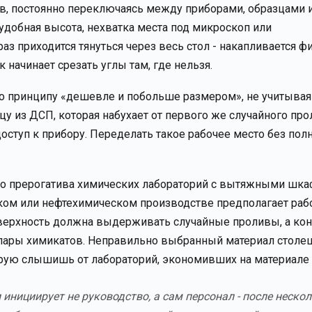
в, постоянно переключаясь между приборами, образцами 
еудобная высота, нехватка места под микроскоп или
аз приходится тянуться через весь стол - накапливается ф
 начинает срезать углы там, где нельзя.
по принципу «дешевле и побольше размером», не учитыва
у из ДСП, которая набухает от первого же случайного про
оступ к прибору. Переделать такое рабочее место без пол
 это прерогатива химических лабораторий с вытяжными шка
ком или нефтехимическом производстве предполагает рабо
оверхность должна выдерживать случайные проливы, а ко
ся пары химикатов. Неправильно выбранный материал стол
оторую слышишь от лабораторий, экономивших на материале
инициирует не руководство, а сам персонал - после неско