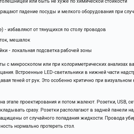
столешницей или быть не хуже по химической стойкости
твращают падение посуды и мелкого оборудования при слу
е) - избавляют от тянущихся по столу проводов
еток, мешалок
ки - локальная подсветка рабочей зоны
оты с микроскопом или при колориметрических анализах в
рцания. Встроенные LED-светильники в нижней части надс
авая теней от рук. Это особенно критично при визуальном
 на этапе проектирования и потом жалеют. Розетки, USB, с
кладывать сразу. Розетки располагают в задней панели н
 защищены от случайного попадания жидкости. Провода уб
жность нормально протереть стол.