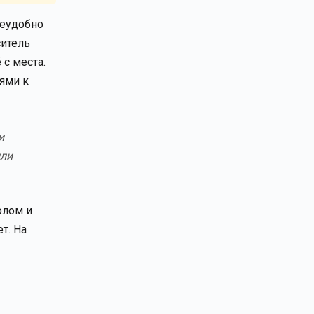
неудобно
ситель
с места.
ями к
и
или
олом и
т. На