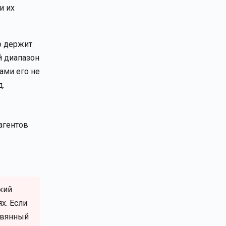
и их
о держит
й диапазон
ами его не
д.
агентов
кий
х. Если
евянный