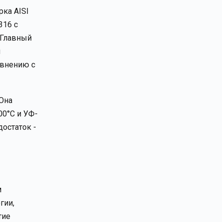
рка AISI
316 с
 Главный
и
авнению с
 Она
00°C и УФ-
достаток -
м
гии,
тие