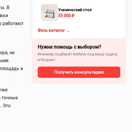
ы. В
Ученический стол
ывки
35 000 ₽
о работают
Весь каталог →
Нужна помощь с выбором?
ора, не
Инженер подберёт мебель под вашу задачу
и бюджет.
ния:
 площадь и
Получить консультацию
 уже
е точные
. Это