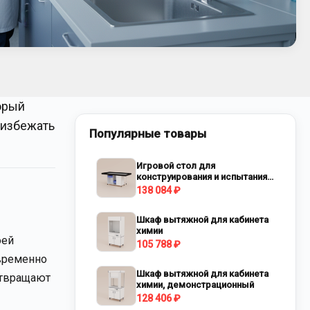
орый
 избежать
Популярные товары
Игровой стол для
конструирования и испытания
роботов
138 084 ₽
Шкаф вытяжной для кабинета
химии
оей
105 788 ₽
овременно
Шкаф вытяжной для кабинета
отвращают
химии, демонстрационный
128 406 ₽