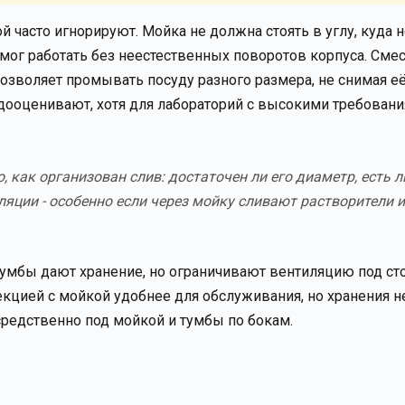
й часто игнорируют. Мойка не должна стоять в углу, куда 
т мог работать без неестественных поворотов корпуса. Сме
зволяет промывать посуду разного размера, не снимая её 
едооценивают, хотя для лабораторий с высокими требовани
 как организован слив: достаточен ли его диаметр, есть л
яции - особенно если через мойку сливают растворители 
Тумбы дают хранение, но ограничивают вентиляцию под ст
кцией с мойкой удобнее для обслуживания, но хранения не
средственно под мойкой и тумбы по бокам.