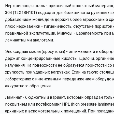
Нержавеющая сталь - привычный и понятный материал, 
304 (12Х18Н10Т) подходит для большинства рутинных зад
добавлением молибдена держит более агрессивные сре
плюс нержавейки - гигиеничность, отсутствие пористой
правильной эксплуатации. Минусы - царапаемость при 
ламинатными аналогами.
Эпоксидная смола (epoxy resin) - оптимальный выбор д
держит концентрированные кислоты, щёлочи, органическ
излучения. На поверхности не образуется пористости со
хрупкость при ударных нагрузках. Если на такую столе
лабораториях с интенсивным передвижением оборудова
аккуратного обращения.
Ламинат - бюджетный вариант, который оправдан тольк
покрытием или постформинг HPL (high pressure laminate
архивных и вспомогательных помещений. При попадании