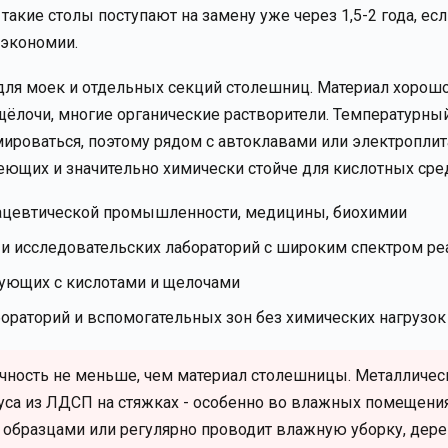
 такие столы поступают на замену уже через 1,5-2 года, есл
 экономии.
для моек и отдельных секций столешниц. Материал хорош
щёлочи, многие органические растворители. Температурны
ироваться, поэтому рядом с автоклавами или электроплит
ющих и значительно химически стойче для кислотных сре
ацевтической промышленности, медицины, биохимии
х и исследовательских лабораторий с широким спектром ре
рующих с кислотами и щелочами
бораторий и вспомогательных зон без химических нагрузок
ечность не меньше, чем материал столешницы. Металличес
уса из ЛДСП на стяжках - особенно во влажных помещения
 образцами или регулярно проводит влажную уборку, дер