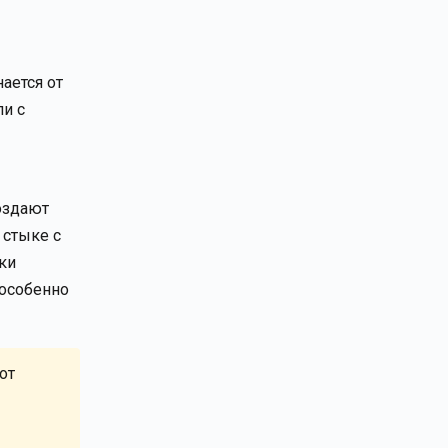
ается от
ли с
оздают
 стыке с
ки
 особенно
от