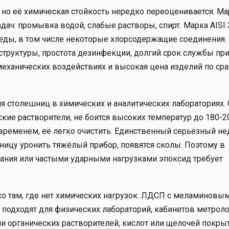
но её химическая стойкость нередко переоценивается. Ма
ач: промывка водой, слабые растворы, спирт. Марка AISI 
ды, в том числе некоторые хлорсодержащие соединения.
 структуры, простота дезинфекции, долгий срок службы пр
механических воздействиях и высокая цена изделий по ср
ля столешниц в химических и аналитических лабораториях.
ие растворители, не боится высоких температур до 180-2
 временем, её легко очистить. Единственный серьёзный не
шницу уронить тяжёлый прибор, появятся сколы. Поэтому в
ния или частыми ударными нагрузками эпоксид требует
о там, где нет химических нагрузок. ЛДСП с меламиновы
) подходят для физических лабораторий, кабинетов метроло
 органических растворителей, кислот или щелочей покры