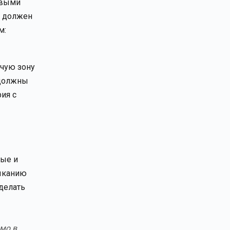
овыми
л должен
м:
очую зону
 должны
рия с
ные и
мыканию
сделать
мо в