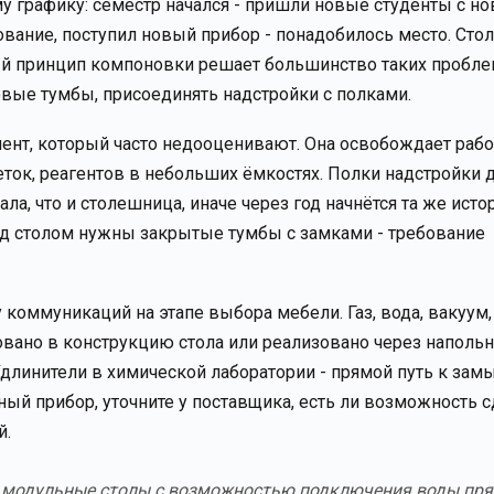
му графику: семестр начался - пришли новые студенты с н
ование, поступил новый прибор - понадобилось место. Сто
ный принцип компоновки решает большинство таких пробле
вые тумбы, присоединять надстройки с полками.
ент, который часто недооценивают. Она освобождает раб
реток, реагентов в небольших ёмкостях. Полки надстройки
а, что и столешница, иначе через год начнётся та же исто
од столом нужны закрытые тумбы с замками - требование
коммуникаций на этапе выбора мебели. Газ, вода, вакуум,
овано в конструкцию стола или реализовано через наполь
длинители в химической лаборатории - прямой путь к за
тный прибор, уточните у поставщика, есть ли возможность 
й.
ли модульные столы с возможностью подключения воды пря