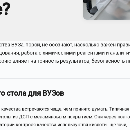
е?
тва ВУЗа, порой, не осознают, насколько важен пра
ования, работа с химическими реагентами и аналит
орию влияет на точность результатов, безопасность 
о стола для ВУЗов
ачества встречаются чаще, чем принято думать. Типичная
т столы из ДСП с меламиновым покрытием. Они через полг
ратории контроля качества используются кислоты, щёлочи,