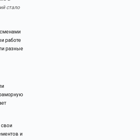
ий стало
 сменами
ри работе
или разные
ли
мраморную
ает
 свои
ементов и