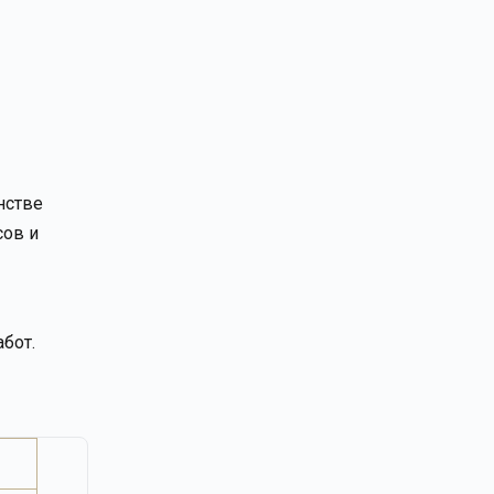
нстве
сов и
бот.