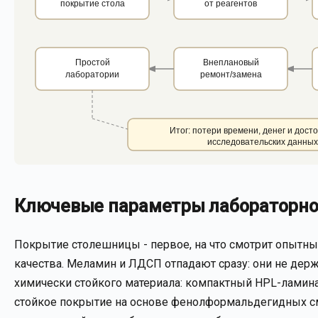
покрытие стола
от реагентов
Простой
Внеплановый
лаборатории
ремонт/замена
Итог: потери времени, денег и дост
исследовательских данных
Ключевые параметры лабораторног
Покрытие столешницы - первое, на что смотрит опытны
качества. Меламин и ЛДСП отпадают сразу: они не держ
химически стойкого материала: компактный HPL-ламина
стойкое покрытие на основе фенолформальдегидных смо