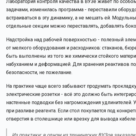
Лаборатория контроля качества в ВУЗе живёт по особо
задачами, изменилась программа - переставили оборуд
встраиваться в эту динамику, а не мешать ей. Модуль
отдельные секции можно переставлять, добавлять боко
Надстройка над рабочей поверхностью - полезный элем
от мелкого оборудования и расходников: стаканов, бю
быть выполнены из того же химически стойкого материал
набуханием и деформацией. Для хранения реактивов п
безопасности, не пожелание.
На практике чаще всего забывают продумать прокладку 
электрические розетки - всё это должно быть интегрир
настенные подводки без нагромождения удлинителей. У
при разливе реагента. Если стол покупается под конкре
отверстия в столешнице или врезку для вывода кабеле
Из практики: в одном из технических ВУЗов заказа