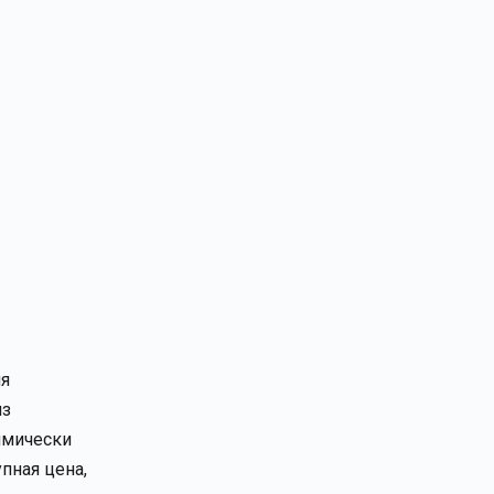
ля
из
имически
пная цена,