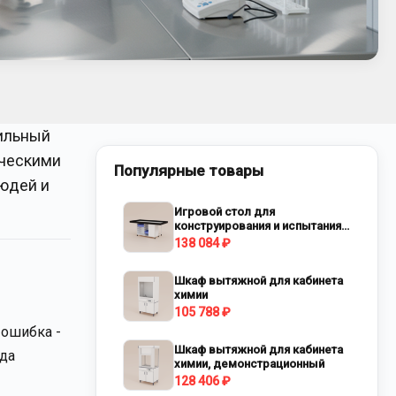
вильный
ическими
Популярные товары
людей и
Игровой стол для
конструирования и испытания
роботов
138 084 ₽
Шкаф вытяжной для кабинета
химии
105 788 ₽
 ошибка -
Шкаф вытяжной для кабинета
ода
химии, демонстрационный
128 406 ₽