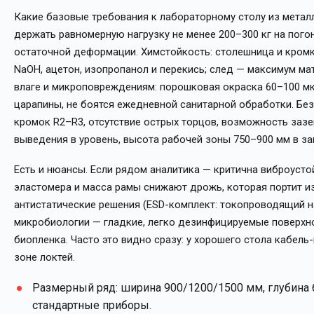
Какие базовые требования к лабораторному столу из метал
держать равномерную нагрузку не менее 200–300 кг на погон
остаточной деформации. Химстойкость: столешница и кромк
NaOH, ацетон, изопропанол и перекись; след — максимум ма
влаге и микроповреждениям: порошковая окраска 60–100 м
царапины, не боятся ежедневной санитарной обработки. Без
кромок R2–R3, отсутствие острых торцов, возможность заз
выведения в уровень, высота рабочей зоны 750–900 мм в за
Есть и нюансы. Если рядом аналитика — критична виброустой
эластомера и масса рамы снижают дрожь, которая портит и
антистатические решения (ESD-комплект: токопроводящий на
микробиологии — гладкие, легко дезинфицируемые поверхно
биопленка. Часто это видно сразу: у хорошего стола кабель
зоне локтей.
Размерный ряд: ширина 900/1200/1500 мм, глубина 
стандартные приборы.