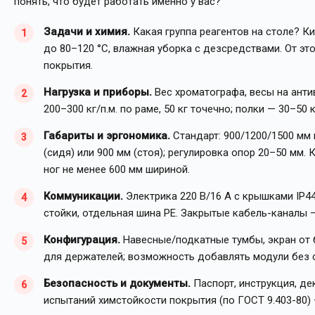
понять, что будет работать именно у вас?
Задачи и химия.
Какая группа реагентов на столе? К
до 80–120 °C, влажная уборка с дезсредствами. От эт
покрытия.
Нагрузка и приборы.
Вес хроматографа, весы на анти
200–300 кг/п.м. по раме, 50 кг точечно; полки — 30–50 
Габариты и эргономика.
Стандарт: 900/1200/1500 мм 
(сидя) или 900 мм (стоя); регулировка опор 20–50 мм
ног не менее 600 мм шириной.
Коммуникации.
Электрика 220 В/16 А с крышками IP44
стойки, отдельная шина PE. Закрытые кабель-каналы 
Конфигурация.
Навесные/подкатные тумбы, экран от б
для держателей; возможность добавлять модули без 
Безопасность и документы.
Паспорт, инструкция, де
испытаний химстойкости покрытия (по ГОСТ 9.403-80) 