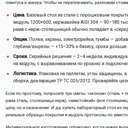
плинтуса и анкера. Чтобы не переплачивать, разложим стоим
Цена.
Базовый стол из стали с порошковым покрыти
модуль 1200×600; нержавейка AISI 304 — 90–180 тыс
рама с нерж-столешницей обычно попадает в «серед
Опции.
Полки, экраны, электрорейки, тумбы — доба
глубина/вырезы — +15–30% к базису, сроки дольше.
Сроки.
Серийные решения — 2–4 недели, индивидуал
на модуль, с выравниванием по уровню и подключе
Логистика.
Упаковка на паллетах, углы защищены, в
сборки, декларация ТР ТС 025/2012. Проверяйте це
Если по-простому, попросите три сметы: «эконом» (сталь + 
рама сталь, столешница нерж), «химстойкий» (вся столешница
цену, но и назначение. И да, купить лабораторный стол из не
реальные образцы покрытия и выдать протоколы по химсто
Индивидуальное изготовление оправдано, когда нужен вырез