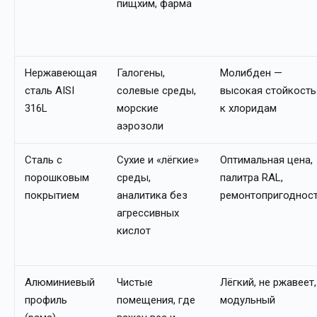
пищхим, фарма
Нержавеющая
Галогены,
Молибден —
сталь AISI
солевые среды,
высокая стойкость
316L
морские
к хлоридам
аэрозоли
Сталь с
Сухие и «лёгкие»
Оптимальная цена,
порошковым
среды,
палитра RAL,
покрытием
аналитика без
ремонтопригоднос
агрессивных
кислот
Алюминиевый
Чистые
Лёгкий, не ржавеет,
профиль
помещения, где
модульный