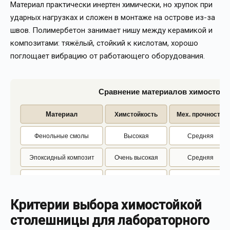
Материал практически инертен химически, но хрупок при
ударных нагрузках и сложен в монтаже на острове из-за
швов. Полимербетон занимает нишу между керамикой и
композитами: тяжёлый, стойкий к кислотам, хорошо
поглощает вибрацию от работающего оборудования.
Сравнение материалов химостойк
Материал
Химстойкость
Мех. прочность
Фенольные смолы
Высокая
Средняя
Эпоксидный композит
Очень высокая
Средняя
Нержавеющая сталь
Высокая
Очень высокая
Полимербетон
Очень высокая
Высокая
Критерии выбора химостойкой
столешницы для лабораторного
Керамогранит
Максимальная
Низкая (хрупкий)