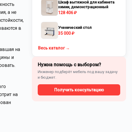
Шкаф вытяжной для кабинета
хность
химии, демонстрационный
ия, а не
128 406 ₽
стойкости,
ываются в
Ученический стол
35 000 ₽
Весь каталог →
павшая на
щины и
Нужна помощь с выбором?
ровать.
Инженер подберёт мебель под вашу задачу
и бюджет.
ого
Получить консультацию
отрит на
зован