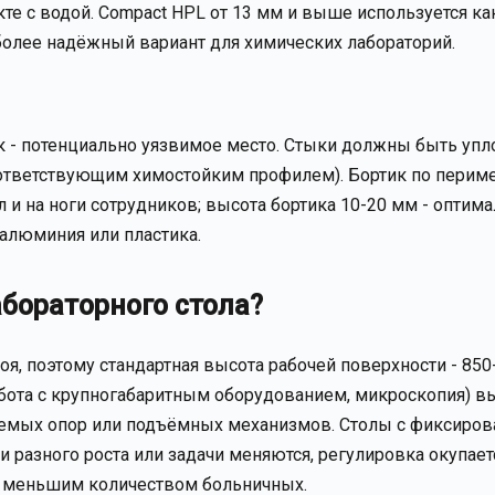
кте с водой. Compact HPL от 13 мм и выше используется ка
иболее надёжный вариант для химических лабораторий.
ык - потенциально уязвимое место. Стыки должны быть уп
оответствующим химостойким профилем). Бортик по перим
 и на ноги сотрудников; высота бортика 10-20 мм - оптим
 алюминия или пластика.
абораторного стола?
, поэтому стандартная высота рабочей поверхности - 850
бота с крупногабаритным оборудованием, микроскопия) в
руемых опор или подъёмных механизмов. Столы с фиксиро
 разного роста или задачи меняются, регулировка окупает
и меньшим количеством больничных.