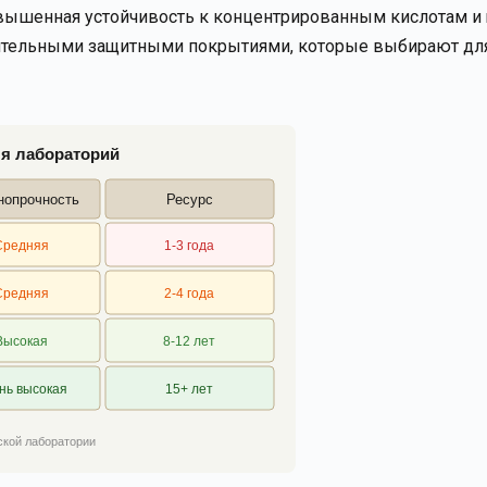
повышенная устойчивость к концентрированным кислотам и
нительными защитными покрытиями, которые выбирают для
я лабораторий
нопрочность
Ресурс
Средняя
1-3 года
Средняя
2-4 года
Высокая
8-12 лет
нь высокая
15+ лет
ской лаборатории