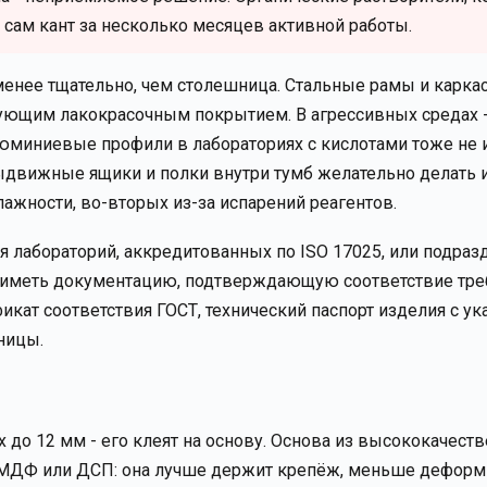
сам кант за несколько месяцев активной работы.
менее тщательно, чем столешница. Стальные рамы и карка
ующим лакокрасочным покрытием. В агрессивных средах 
миниевые профили в лабораториях с кислотами тоже не и
ыдвижные ящики и полки внутри тумб желательно делать и
лажности, во-вторых из-за испарений реагентов.
я лабораторий, аккредитованных по ISO 17025, или подраз
 иметь документацию, подтверждающую соответствие тре
кат соответствия ГОСТ, технический паспорт изделия с у
ницы.
 до 12 мм - его клеят на основу. Основа из высококачест
 МДФ или ДСП: она лучше держит крепёж, меньше деформ