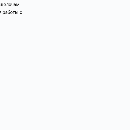
 щелочам.
 работы с