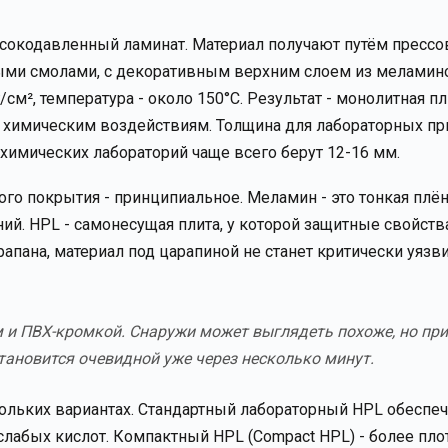
ысокодавленный ламинат. Материал получают путём прессо
ными смолами, с декоративным верхним слоем из меламин
м², температура - около 150°C. Результат - монолитная пл
 и химическим воздействиям. Толщина для лабораторных п
 химических лабораторий чаще всего берут 12-16 мм.
го покрытия - принципиальное. Меламин - это тонкая плё
ний. HPL - самонесущая плита, у которой защитные свойств
рапана, материал под царапиной не станет критически уяз
 и ПВХ-кромкой. Снаружи может выглядеть похоже, но при
тановится очевидной уже через несколько минут.
ольких вариантах. Стандартный лабораторный HPL обеспе
слабых кислот. Компактный HPL (Compact HPL) - более пло