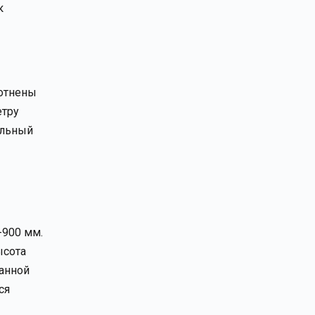
к
лотнены
етру
альный
-900 мм.
ысота
ванной
ся