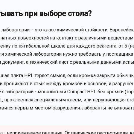
тывать при выборе стола?
лаборатории, - это класс химической стойкости. Европейс
инатных поверхностей на контакт с различными веществам
нку по пятибалльной шкале для каждого реагента: от 5 (н
я химической лаборатории нужно требовать у поставщика
й документ, а технический лист с реальными данными испы
чная плита HPL теряет смысл, если кромка закрыта обычн
и проникают в стык между кромкой и основой, и разруше
их лабораторий - монолитный Compact HPL без кромки (то
PL, проклеенная специальным клеем, или нержавеющая ст
новится первым местом разрушения: лаборанты не виноваты
 - неприемлемое решение. Органические растворители, к