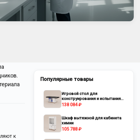
ла
дников.
Популярные товары
териала
Игровой стол для
конструирования и испытания
роботов
138 084 ₽
Шкаф вытяжной для кабинета
химии
105 788 ₽
вляют к