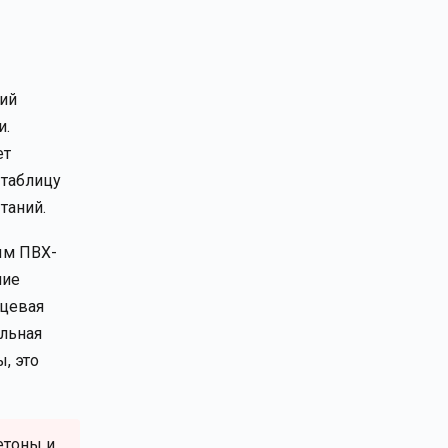
кий
и.
ет
 таблицу
таний.
ым ПВХ-
ние
рцевая
альная
, это
етоны и