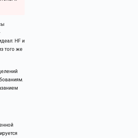
сы
-
деал: HF и
з того же
делений
бованиям.
казанием
венной
ируется