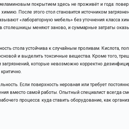
меламиновым покрытием здесь не проживёт и года: повер
 химию. После этого стол становится источником загрязнен
казывают «лабораторную мебель» без уточнения класса хим
яцев столешницы меняют заново, и суммарные затраты оказ
ность стола устойчива к случайным проливам. Кислота, по
сновой и выделить токсичные вещества. Кроме того, тре
ии загрязнений, которые невозможно корректно дезинфици
 критично.
ьность. Если поверхность неровная или требует постоянн
ения вместо самой работы. Опытный специалист всегда см
 рабочего процесса: куда ставить оборудование, как органи