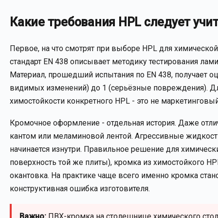
Какие требования HPL следует учи
Первое, на что смотрят при выборе HPL для химической 
стандарт EN 438 описывает методику тестирования лам
Материал, прошедший испытания по EN 438, получает оце
видимых изменений) до 1 (серьёзные повреждения). Дл
химостойкости конкретного HPL - это не маркетинговы
Кромочное оформление - отдельная история. Даже отли
кантом или меламиновой лентой. Агрессивные жидкост
начинается изнутри. Правильное решение для химическ
поверхность той же плиты), кромка из химостойкого H
окантовка. На практике чаще всего именно кромка ста
конструктивная ошибка изготовителя.
Важно:
ПВХ-кромка на столешнице химического стола