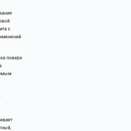
вания
овой
ита с
рименений
нка поверх
а
вимым
чивает
тный,