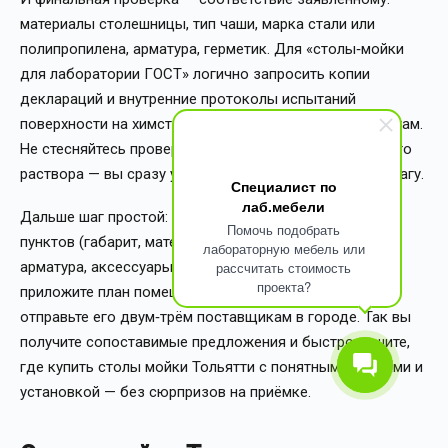
материалы столешницы, тип чаши, марка стали или
полипропилена, арматура, герметик. Для «столы‑мойки
для лаборатории ГОСТ» логично запросить копии
деклараций и внутренние протоколы испытаний
поверхности на химстойкость именно к вашим реагентам.
Не стесняйтесь проверять на месте каплей безопасного
раствора — вы сразу увидите, впитывает ли кромка влагу.
Специалист по
лаб.мебели
Дальше шаг простой: соберите короткое ТЗ из семи
Помочь подобрать
пунктов (габарит, материал столешницы, тип чаши,
лабораторную мебель или
рассчитать стоимость
арматура, аксессуары, подключение, документы),
проекта?
приложите план помещения и фото точек подводов и
отправьте его двум‑трём поставщикам в городе. Так вы
получите сопоставимые предложения и быстро решите,
где купить столы мойки Тольятти с понятными сроками и
установкой — без сюрпризов на приёмке.