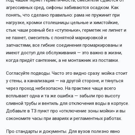
под чашей теряет герметичность, смесители сдаются от
агрессивных сред, сифоны забиваются осадком. Как
понять, что сделано правильно: рама не пружинит при
нагрузке, кромки столешницы цельные и химстойкие,
стык чаши ровный без «ступеньки», герметик не липнет и
не пахнет, смеситель с понятной маркировкой и
запчастями, все гибкие соединения промаркированы и
имеют доступ для обслуживания — это важно в жизни,
когда придёт сантехник, а не монтажник из поставки.
Согласуйте подводы. Часто это видно сразу: мойка стоит
у стены, а канализация — на другой стороне, и тянуться
через проход небезопасно. На практике чаще всего
всплывает одна и та же ошибка — забыли про высоту
сливной трубы и вентиль для отключения воды в корпусе.
Добавьте в ТЗ пункт про «отключение зоны мойки» и вы
сэкономите часы при авариях и регламентных работах.
Про стандарты и документы. Для вузов полезно явно