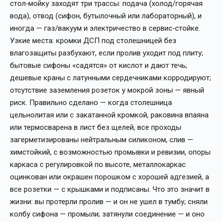
стол‑мойку заходят три трассы: подача (холод/горячая
вода), отвод (сифон, бутылочный или лабораторный), и
иногда — газ/вакуум и электричество в сервис‑стойке.
Узкие места: кромки ДСП под столешницей без
влагозащиты разбухают, если пролив уходит под плиту;
бытовые сифоны «садятся» от кислот и дают течь;
дешевые краны с латунными сердечниками корродируют;
отсутствие заземления розеток у мокрой зоны — явный
риск. Правильно сделано — когда столешница
цельнолитая или с закатанной кромкой, раковина впаяна
или термосварена в лист без щелей, все проходы
загерметизированы нейтральным силиконом, слив —
химстойкий, с возможностью промывки и ревизии, опоры
каркаса с регулировкой по высоте, металлокаркас
оцинкован или окрашен порошком с хорошей адгезией, а
все розетки — с крышками и подписаны. Что это значит в
жизни: вы протерли пролив — и он не ушел в тумбу; сняли
колбу сифона — промыли; затянули соединение — и оно