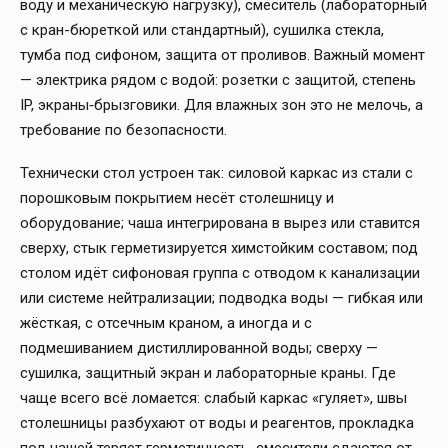
воду и механическую нагрузку), смеситель (лабораторный
с кран-бюреткой или стандартный), сушилка стекла,
тумба под сифоном, защита от проливов. Важный момент
— электрика рядом с водой: розетки с защитой, степень
IP, экраны‑брызговики. Для влажных зон это не мелочь, а
требование по безопасности.
Технически стол устроен так: силовой каркас из стали с
порошковым покрытием несёт столешницу и
оборудование; чаша интегрирована в вырез или ставится
сверху, стык герметизируется химстойким составом; под
столом идёт сифоновая группа с отводом к канализации
или системе нейтрализации; подводка воды — гибкая или
жёсткая, с отсечным краном, а иногда и с
подмешиванием дистиллированной воды; сверху —
сушилка, защитный экран и лабораторные краны. Где
чаще всего всё ломается: слабый каркас «гуляет», швы
столешницы разбухают от воды и реагентов, прокладка