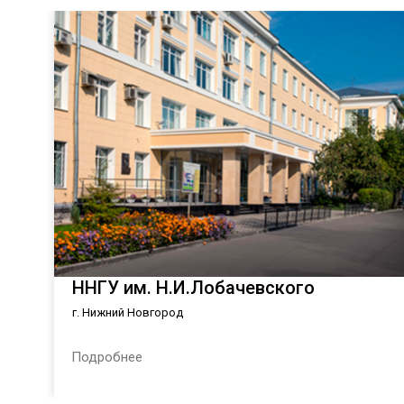
ННГУ им. Н.И.Лобачевского
г. Нижний Новгород
Подробнее