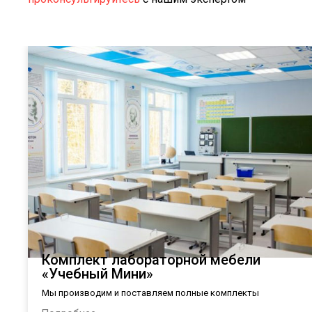
Комплект лабораторной мебели
«Учебный Мини»
Мы производим и поставляем полные комплекты
лабораторной мебели в общеобразовательные